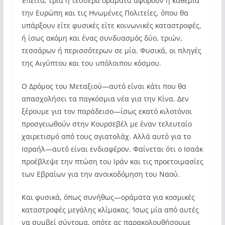
Έπειτα, τρία ή τέσσερα οράματα αφορούν η καθεμία
την Ευρώπη και τις Ηνωμένες Πολιτείες, όπου θα
υπάρξουν είτε φυσικές είτε κοινωνικές καταστροφές,
ή ίσως ακόμη και ένας συνδυασμός δύο, τριών,
τεσσάρων ή περισσότερων σε μία. Φυσικά, οι πληγές
της Αιγύπτου και του υπόλοιπου κόσμου.
Ο Δρόμος του Μεταξιού—αυτό είναι κάτι που θα
απασχολήσει τα παγκόσμια νέα για την Κίνα. Δεν
ξέρουμε για τον παράδεισο—ίσως εκατό κιλοτόνοι
προσγειωθούν στην Κουρσεβέλ με έναν τελευταίο
χαιρετισμό από τους αγιατολάχ. Αλλά αυτό για το
Ισραήλ—αυτό είναι ενδιαφέρον. Φαίνεται ότι ο Ισαάκ
προέβλεψε την πτώση του Ιράν και τις προετοιμασίες
των Εβραίων για την ανοικοδόμηση του Ναού.
Και φυσικά, όπως συνήθως—οράματα για κοσμικές
καταστροφές μεγάλης κλίμακας. Ίσως μία από αυτές
να συμβεί σύντομα, οπότε ας παρακολουθήσουμε