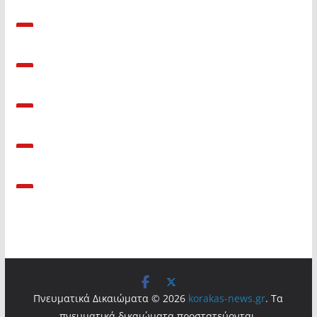
Πνευματικά Δικαιώματα © 2026
korakas-news.gr
. Τα
πνευματικά δικαιώματα προστατεύονται.