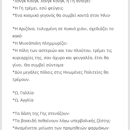
*Χονγκ Κονγκ, Χονγκ Κονγκ, η Γη ανοίγει·
*Η Γη τρέμει, εσύ φεύγεις·
*Ένα κοσμικό γεγονός θα συμβεί κοντά στον Ήλιο·
*Η Αριζόνα, τυλιγμένη σε πυκνό χιόνι, σχεδιάζει το
κακό·
*Η Μινεάπολη πλημμυρίζει·
*Η πόλη των αστεριών και του πλούτου, τρέμει τις
κυριαρχίες της, σαν άχυρο και φευγαλέα, έτσι θα
γίνει. Θα συμβεί σύντομα·
*Δύο μεγάλες πόλεις στις Ηνωμένες Πολιτείες θα
τρέμουν.
*Ω, Γαλλία·
*Ω, Αγγλία·
*Τα δάση της Γης στενάζουν·
*Τα βοοειδή πεθαίνουν λόγω υπερβολικής ζέστης·
*Αναμένεται μείωση των προμηθειών φαρμάκων·