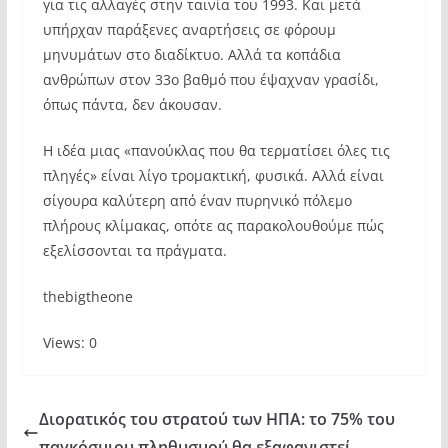
για τις αλλαγές στην ταινία του 1993. Και μετά
υπήρχαν παράξενες αναρτήσεις σε φόρουμ
μηνυμάτων στο διαδίκτυο. Αλλά τα κοπάδια
ανθρώπων στον 33ο βαθμό που έψαχναν γρασίδι,
όπως πάντα, δεν άκουσαν.
Η ιδέα μιας «πανούκλας που θα τερματίσει όλες τις
πληγές» είναι λίγο τρομακτική, φυσικά. Αλλά είναι
σίγουρα καλύτερη από έναν πυρηνικό πόλεμο
πλήρους κλίμακας, οπότε ας παρακολουθούμε πώς
εξελίσσονται τα πράγματα.
thebigtheone
Views: 0
Διορατικός του στρατού των ΗΠΑ: το 75% του
παγκόσμιου πληθυσμού θα εξαφανιστεί..