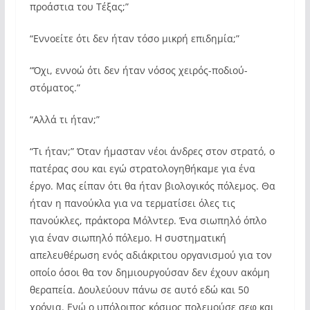
προάστια του Τέξας;”
“Εννοείτε ότι δεν ήταν τόσο μικρή επιδημία;”
“Όχι, εννοώ ότι δεν ήταν νόσος χειρός-ποδιού-
στόματος.”
“Αλλά τι ήταν;”
“Τι ήταν;” Όταν ήμασταν νέοι άνδρες στον στρατό, ο
πατέρας σου και εγώ στρατολογηθήκαμε για ένα
έργο. Μας είπαν ότι θα ήταν βιολογικός πόλεμος. Θα
ήταν η πανούκλα για να τερματίσει όλες τις
πανούκλες, πράκτορα Μόλντερ. Ένα σιωπηλό όπλο
για έναν σιωπηλό πόλεμο. Η συστηματική
απελευθέρωση ενός αδιάκριτου οργανισμού για τον
οποίο όσοι θα τον δημιουργούσαν δεν έχουν ακόμη
θεραπεία. Δουλεύουν πάνω σε αυτό εδώ και 50
χρόνια. Ενώ ο υπόλοιπος κόσμος πολεμούσε σεφ και