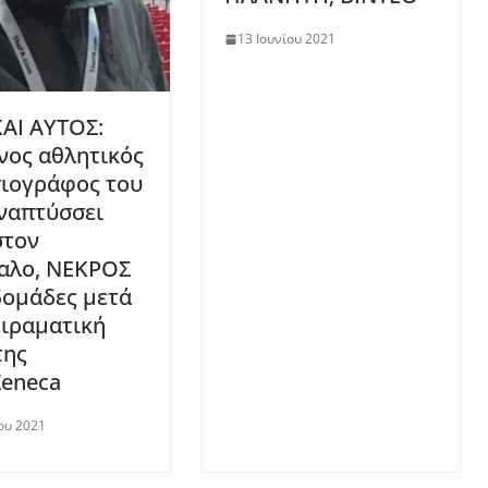
13 Ιουνίου 2021
ΚΑΙ ΑΥΤΟΣ:
νος αθλητικός
ιογράφος του
ναπτύσσει
στον
αλο, ΝΕΚΡΟΣ
δομάδες μετά
ειραματική
της
Zeneca
ου 2021