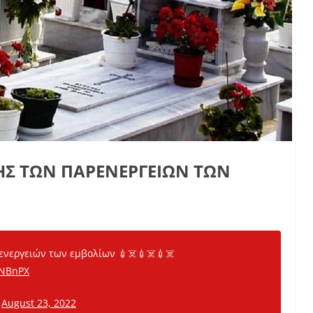
ΚΗΣ ΤΩΝ ΠΑΡΕΝΕΡΓΕΙΩΝ ΤΩΝ
ενεργειών των εμβολίων 💉☠️💉☠️💉☠️
BNBnPX
)
August 23, 2022