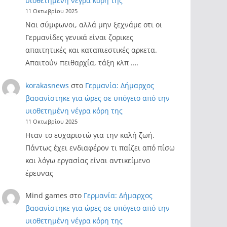
υιοθετημένη νέγρα κόρη της
11 Οκτωβρίου 2025
Ναι σύμφωνοι, αλλά μην ξεχνάμε οτι οι
Γερμανίδες γενικά είναι ζορικες
απαιτητικές και καταπιεστικές αρκετα.
Απαιτούν πειθαρχία, τάξη κλπ .…
korakasnews
στο
Γερμανία: Δήμαρχος
βασανίστηκε για ώρες σε υπόγειο από την
υιοθετημένη νέγρα κόρη της
11 Οκτωβρίου 2025
Ηταν το ευχαριστώ για την καλή ζωή.
Πάντως έχει ενδιαφέρον τι παίζει από πίσω
και λόγω εργασίας είναι αντικείμενο
έρευνας
Mind games
στο
Γερμανία: Δήμαρχος
βασανίστηκε για ώρες σε υπόγειο από την
υιοθετημένη νέγρα κόρη της