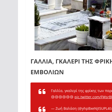
ΓΑΛΛΙΑ, ΓΚΑΛΕΡΙ ΤΗΣ ΦΡΙ
ΕΜΒΟΛΙΩΝ
Γαλλία, γκαλερί της φρίκης των παρ
😢😢😢😢😢😢
pic.twitter.com/FWsr
— Ζωή Βαλάση (@yhpBxeNjt5UPL4I