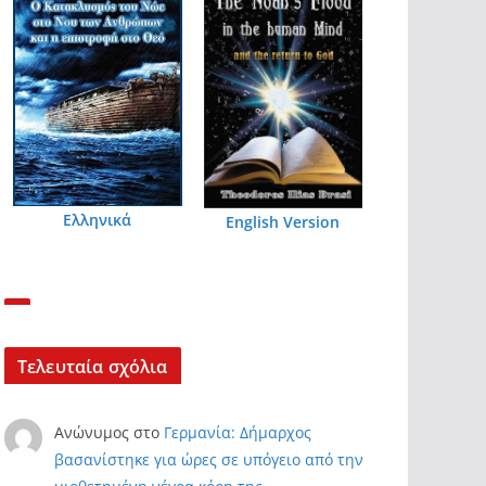
Ελληνικά
English Version
Τελευταία σχόλια
Ανώνυμος
στο
Γερμανία: Δήμαρχος
βασανίστηκε για ώρες σε υπόγειο από την