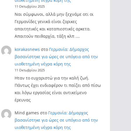
υιοθετημένη νέγρα κόρη της
11 Οκτωβρίου 2025
Ναι σύμφωνοι, αλλά μην ξεχνάμε οτι οι
Γερμανίδες γενικά είναι ζορικες
απαιτητικές και καταπιεστικές αρκετα.
Απαιτούν πειθαρχία, τάξη κλπ .…
korakasnews
στο
Γερμανία: Δήμαρχος
βασανίστηκε για ώρες σε υπόγειο από την
υιοθετημένη νέγρα κόρη της
11 Οκτωβρίου 2025
Ηταν το ευχαριστώ για την καλή ζωή.
Πάντως έχει ενδιαφέρον τι παίζει από πίσω
και λόγω εργασίας είναι αντικείμενο
έρευνας
Mind games
στο
Γερμανία: Δήμαρχος
βασανίστηκε για ώρες σε υπόγειο από την
υιοθετημένη νέγρα κόρη της