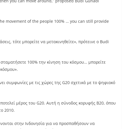
y, then you can move around,” proposed Budi Gunadi
the movement of the people 100% … you can still provide
άσεις, τότε μπορείτε να μετακινηθείτε», πρότεινε ο Budi
α σταματήσετε 100% την κίνηση του κόσμου… μπορείτε
 κόσμου».
άνει συμφωνίες με τις χώρες της G20 σχετικά με το ψηφιακό
αποτελεί μέρος του G20. Αυτή η σύνοδος κορυφής B20, όπου
το 2010.
ώνονται στην Ινδονησία για να προσπαθήσουν να