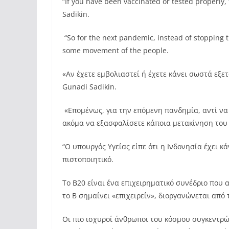
“If you have been vaccinated or tested properl
Sadikin.
“So for the next pandemic, instead of stopping 
some movement of the people.
«Αν έχετε εμβολιαστεί ή έχετε κάνει σωστά εξετ
Gunadi Sadikin.
«Επομένως, για την επόμενη πανδημία, αντί ν
ακόμα να εξασφαλίσετε κάποια μετακίνηση του
“Ο υπουργός Υγείας είπε ότι η Ινδονησία έχει κ
πιστοποιητικό.
Το B20 είναι ένα επιχειρηματικό συνέδριο που 
το B σημαίνει «επιχειρείν», διοργανώνεται από 
Οι πιο ισχυροί άνθρωποι του κόσμου συγκεντρ