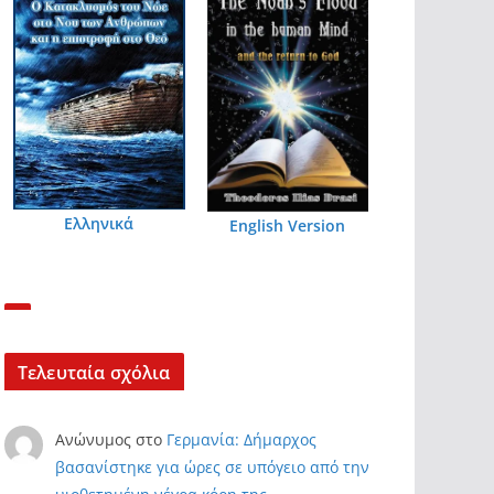
Ελληνικά
English Version
Τελευταία σχόλια
Ανώνυμος
στο
Γερμανία: Δήμαρχος
βασανίστηκε για ώρες σε υπόγειο από την