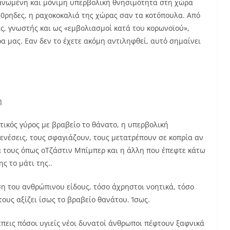
γανωμένη και μόνιμη υπερβολική θνησιμότητα στη χώρα
50ρηδες, η ραχοκοκαλιά της χώρας σαν τα κοτόπουλα. Από
ς, γνωστής και ως «εμβολιασμοί κατά του κορωνοϊού»,
 μας. Εαν δεν το έχετε ακόμη αντιληφθεί, αυτό σημαίνει
η
ικός γύρος με βραβείο το θάνατο, η υπερβολική
ενέσεις, τους σφαγιάζουν, τους μετατρέπουν σε κοπρία αν
τια τους όπως οΤζάστιν Μπίμπερ και η άλλη που έπεφτε κάτω
ης το μάτι της..
η του ανθρώπινου είδους, τόσο άχρηστοι νοητικά, τόσο
τους αξίζει ίσως το βραβείο θανάτου. Ίσως.
έπεις πόσοι υγιείς νέοι δυνατοί άνθρωποι πέφτουν ξαφνικά