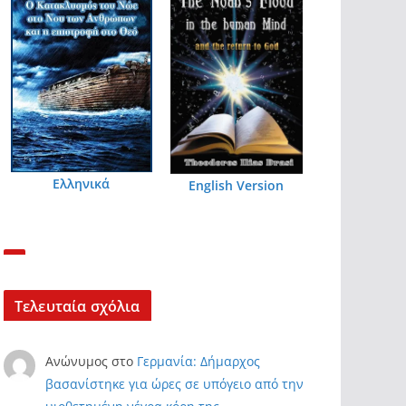
Ελληνικά
English Version
Τελευταία σχόλια
Ανώνυμος
στο
Γερμανία: Δήμαρχος
βασανίστηκε για ώρες σε υπόγειο από την