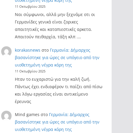
υιοθετημένη νέγρα κόρη της
11 Οκτωβρίου 2025
Ναι σύμφωνοι, αλλά μην ξεχνάμε οτι οι
Γερμανίδες γενικά είναι ζορικες
απαιτητικές και καταπιεστικές αρκετα.
Απαιτούν πειθαρχία, τάξη κλπ .…
korakasnews
στο
Γερμανία: Δήμαρχος
βασανίστηκε για ώρες σε υπόγειο από την
υιοθετημένη νέγρα κόρη της
11 Οκτωβρίου 2025
Ηταν το ευχαριστώ για την καλή ζωή.
Πάντως έχει ενδιαφέρον τι παίζει από πίσω
και λόγω εργασίας είναι αντικείμενο
έρευνας
Mind games
στο
Γερμανία: Δήμαρχος
βασανίστηκε για ώρες σε υπόγειο από την
υιοθετημένη νέγρα κόρη της