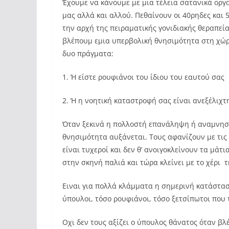
Έχουμε να κάνουμε με μια τέλεια σατανικά ορ
μας αλλά και αλλού. Πεθαίνουν οι 40ρηδες και 
την αρχή της πειραματικής γονιδιακής θεραπεία
βλέπουμ εμια υπερβολική θνησιμότητα στη χώρα
δυο πράγματα:
1. Ή είστε ρουφιάνοι του ίδιου του εαυτού σας
2. Ή η νοητική καταστροφή σας είναι ανεξέλιχτ
Όταν ξεκινά η πολλοστή επανάληψη ή αναμνηστ
θνησιμότητα αυξάνεται. Τους αφανίζουν με τις 
είναι τυχεροί και δεν θ’ ανοιγοκλείνουν τα μά
στην σκηνή παλιά και τώρα κλείνει με το χέρι τ
Ειναι για πολλά κλάμματα η σημερινή κατάστασ
ύπουλοι, τόσο ρουφιάνοι, τόσο ξετσίπωτοι που 
Οχι δεν τους αξίζει ο ύπουλος θάνατος όταν βλ