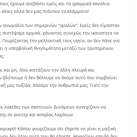
όσους έχουμε ανεβάσει εμείς και τα γραμμικά κανάλια
α κλαις αλλα δεν μας πιάνουν τα κλάμματα!
ν ανωμαλία των σημερινών “ομαλών”; Εμείς δεν είμασταν
υς πιστέψαμε αρχικά, χάνοντας συνεχώς την ικανοτητα να
. Γνωρίζοντας την μελλοντική τους υγεία, αν δεν πάνε για
ει η υπερβολική θνησιμότητα μεταξύ των τρυπημένων,
ς;
ι και μη, όλοι κοιτάζουν την άλλη πλευρά και
εν βλέπουμε ή δεν θέλουμε να δούμε αυτό που συμβαίνει
ική μας πυξίδα; Χάσαμε την ανθρωπιά μας; Γιατί την
 οι λακέδες των σκοτεινών δυνάμεων συνεχίζουν να
σης σε ρουτερ και κοπρίας λαχάνων.
ραμικρό! Κάπου γνωρίζουμε ότι έπρεπε να γίνει η μαζική
ναν δεν ήταν αυτή που θα έπρεπε. Ψοφοζουν επειδή δεν