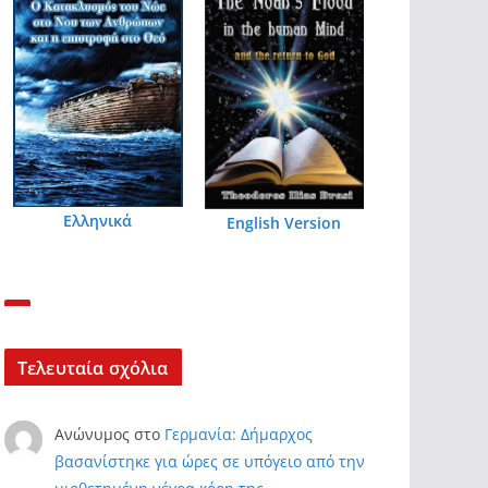
Ελληνικά
English Version
Τελευταία σχόλια
Ανώνυμος
στο
Γερμανία: Δήμαρχος
βασανίστηκε για ώρες σε υπόγειο από την