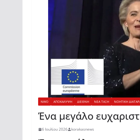
NWO
ΑΠΟΚΑΛΥΨΗ
ΔΙΕΘΝΗ
ΝΕΑ ΤΑΞΗ
ΝΟΗΤΙΚΗ ΔΙΑΤΑΡ
Ένα μεγάλο ευχαριστώ
6 Ιουλίου 2026
korakasnews