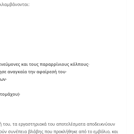
ριλαμβάνονται:
πνεύμονες και τους παραρρίνιους κόλπους·
ησε αναγκαία την αφαίρεσή του·
πων·
τομάχου)·
ψή του, τα εργαστηριακά του αποτελέσματα αποδεικνύουν
ύν συνέπεια βλάβης που προκλήθηκε από το εμβόλιο, και