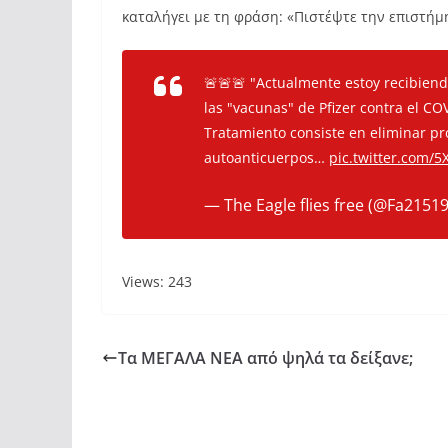
καταλήγει με τη φράση: «Πιστέψτε την επιστήμ
🚨🚨🚨 "Actualmente estoy recibien
las "vacunas" de Pfizer contra el CO
Tratamiento consiste en eliminar pr
autoanticuerpos…
pic.twitter.com/
— The Eagle flies free (@Fa2151
Views: 243
Τα ΜΕΓΑΛΑ ΝΕΑ από ψηλά τα δείξανε;