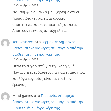
υιοθετημένη νέγρα κόρη της
11 Οκτωβρίου 2025
Ναι σύμφωνοι, αλλά μην ξεχνάμε οτι οι
Γερμανίδες γενικά είναι ζορικες
απαιτητικές και καταπιεστικές αρκετα.
Απαιτούν πειθαρχία, τάξη κλπ .…
korakasnews
στο
Γερμανία: Δήμαρχος
βασανίστηκε για ώρες σε υπόγειο από την
υιοθετημένη νέγρα κόρη της
11 Οκτωβρίου 2025
Ηταν το ευχαριστώ για την καλή ζωή.
Πάντως έχει ενδιαφέρον τι παίζει από πίσω
και λόγω εργασίας είναι αντικείμενο
έρευνας
Mind games
στο
Γερμανία: Δήμαρχος
βασανίστηκε για ώρες σε υπόγειο από την
υιοθετημένη νέγρα κόρη της