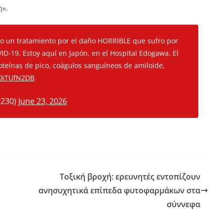
η».
do un tratamiento por el daño HORRIBLE que sufro por
VID-19. Estoy aquí en Japón, en el Hospital Edogawa. El
oteínas de pico, coágulos sanguíneos de amiloide,
5XkTUfN2DB
9230)
June 23, 2026
Τοξική βροχή: ερευνητές εντοπίζουν
ανησυχητικά επίπεδα φυτοφαρμάκων στα
σύννεφα