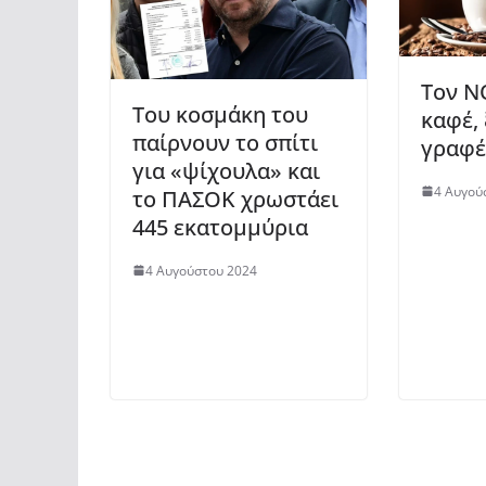
Τον Ν
Του κοσμάκη του
καφέ,
παίρνουν το σπίτι
γραφέν
για «ψίχουλα» και
4 Αυγού
το ΠΑΣΟΚ χρωστάει
445 εκατομμύρια
4 Αυγούστου 2024