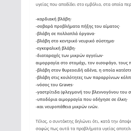
υγείας που αποδίδει στο εμβόλιο, στα οποία πε
-καρδιακή βλάβη·
-σοβαρά προβλήματα πήξης του αίματος·
-βλάβη σε πολλαπλά όργανα·
-βλάβη στο κεντρικό νευρικό σύστημα·
-εγκεφαλική βλάβη·
-διαταραχές των μικρών αγγείων·
αιμορραγία στο στομάχι, τον οισοφάγο, τους 
-βλάβη στον θυρεοειδή αδένα, η οποία κατέστ
-βλάβη στις κοιλότητες των παραρρίνιων κόλ
-νόσος του Graves·
-γαστρίτιδα (φλεγμονή του βλεννογόνου του σ
-υποδόρια αιμορραγία που οδήγησε σε έλκη·
-και νευροπάθεια μικρών ινών.
Τέλος, ο συντάκτης δηλώνει ότι, κατά την άπο
σαφώς πως αυτά τα προβλήματα υγείας αποτελο