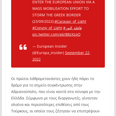
ENTER THE EUROPEAN UNION VIA A
MASS MOBILISATION EFFORT TO
STORM THE GREEK BORDER
(23/09/2022):
#Caravan_of_Light
#Convoy_of_Light
#قافلة_النور
pic.twitter.com/a6rB8zXzqO
— European Insider
(@Europa_Insider)
September 22,
2022
Οι πρώτοι λάθρομετανάστες χουν ήδη πάρει το
δρόμο για το σημείο συγκέντρωσης στην
Αδριανούπολη, που είναι κοντά στα σύνορα με την
Ελλάδα. Σύμφωνα με τους διοργανωτές, γίνονταν
ολοένα και περισσότερες επιθέσεις από τους
Τούρκους, οι οποίοι τους ζήτησαν να επιστρέψουν