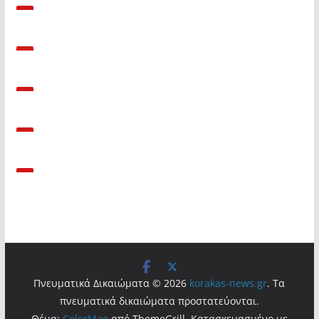
Πνευματικά Δικαιώματα © 2026
korakas-news.gr
. Τα
πνευματικά δικαιώματα προστατεύονται.
Θέμα:
ColorMag
από ThemeGrill. Κατασκευασμένο με