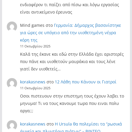
ενδιαφέρον τι παίζει από πίσω και λόγω εργασίας
είναι αντικείμενο έρευνας
Mind games
στο
Γερμανία: Δήμαρχος βασανίστηκε
για ώρες σε υπόγειο από την υιοθετημένη νέγρα
κόρη της
11 Οκτωβρίου 2025
Καλά της έκανε και εδώ στην Ελλάδα έχει αριστερές
που πάνε και υιοθετούν μαυράκια και τους λένε
γιατί δεν υιοθετείς…
korakasnews
στο
12 Λάθη που Κάνουν οι Γιατροί
11 Οκτωβρίου 2025
Οσοι πιστευουν στην επιστημη τους έχουν λαβει το
μηνυμα! Τι να τους κανουμε τωρα που ειναι πολυ
αργα;;;
korakasnews
στο
Η Ursula θα πολεμίσει τα “ρωσικά
ψυγεία και πλυντήρια πιάτων” – ΒΙΝΤΕΟ