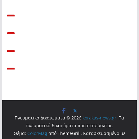
Πνευματικά Δικαιώματα © 2026
korakas-news.gr
. Τα
πνευματικά δικαιώματα προστατεύονται.
Θέμα:
ColorMag
από ThemeGrill. Κατασκευασμένο με