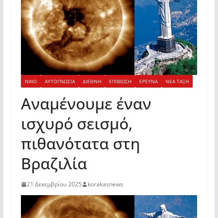
NWO
ΑΥΤΟΓΝΩΣΙΑ
ΔΙΕΘΝΗ
ΕΠΙΒΙΩΣΗ
ΕΡΕΥΝΑ
ΝΕΑ ΤΑΞΗ
Αναμένουμε έναν
ισχυρό σεισμό,
πιθανότατα στη
Βραζιλία
21 Δεκεμβρίου 2025
korakasnews