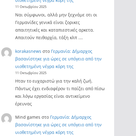
υιοθετημένη νέγρα κόρη της
11 Οκτωβρίου 2025
Ναι σύμφωνοι, αλλά μην ξεχνάμε οτι οι
Γερμανίδες γενικά είναι ζορικες
απαιτητικές και καταπιεστικές αρκετα.
Απαιτούν πειθαρχία, τάξη κλπ .…
korakasnews
στο
Γερμανία: Δήμαρχος
βασανίστηκε για ώρες σε υπόγειο από την
υιοθετημένη νέγρα κόρη της
11 Οκτωβρίου 2025
Ηταν το ευχαριστώ για την καλή ζωή.
Πάντως έχει ενδιαφέρον τι παίζει από πίσω
και λόγω εργασίας είναι αντικείμενο
έρευνας
Mind games
στο
Γερμανία: Δήμαρχος
βασανίστηκε για ώρες σε υπόγειο από την
υιοθετημένη νέγρα κόρη της