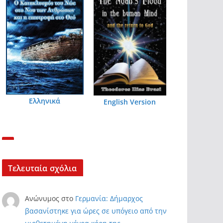
Ελληνικά
English Version
Τελευταία σχόλια
Ανώνυμος
στο
Γερμανία: Δήμαρχος
βασανίστηκε για ώρες σε υπόγειο από την