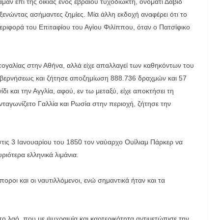
μαν επί της οικίας ενός εβραίου τυχοδιώκτη, ονόματι Δαβίδ
ενώντας ασήμαντες ζημίες. Μία άλλη εκδοχή αναφέρει ότι το
εριφορά του Επιταφίου του Αγίου Φιλίππου, όταν ο Πατσίφικο
ρτογαλίας στην Αθήνα, αλλά είχε απαλλαγεί των καθηκόντων του
υβερνήσεως και ζήτησε αποζημίωση 888.736 δραχμών και 57
ι και την Αγγλία, αφού, εν τω μεταξύ, είχε αποκτήσει τη
ταγωνίζετο Γαλλία και Ρωσία στην περιοχή, ζήτησε την
στις 3 Ιανουαρίου του 1850 τον ναύαρχο Ουίλιαμ Πάρκερ να
υριότερα ελληνικά λιμάνια.
οροι και οι ναυτιλλόμενοι, ενώ σημαντικά ήταν και τα
 λαό, που με ψυχραιμία και καρτερικότητα αντιμετώπισε την