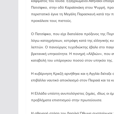
καψίματος του Ιούδα. Εξαγριωμένοι Αθηναίοι επέδρα
Πατσίφικο, στην οδό Καραϊσκάκη στου Ψυρρή, προξ
περιστατικό έγινε τη Μεγάλη Παρασκευή κατά την π
προκάλεσε τους πιστούς.
Ο Πατσίφικο, που είχε διατελέσει πρόξενος της Πο
λόγω καταχρήσεων, εστράφη κατά της ελληνικής κ
λεπτών. Ο πανούργος τυχοδιώκτης έβαλε στο παιγνίδ
βρετανική υπηκοότητα. Η πονηρή «Αλβιών», που αν
καταβολή του υπέρογκου ποσού στον υπηκόο της.
Η κυβέρνηση Κριεζή αρνήθηκε και η Αγγλία διέταξε 
επιβάλλει ναυτικό αποκλεισμό στον Πειραιά και τα κ
Η Ελλάδα υπέστη ανυπολόγιστες ζημίες, ιδίως οι έμπ
προβλήματα επισιτισμού στην πρωτεύουσα.
Η σθεναρή στάση του βασιλιά Όθωνα συσπείρωσε το