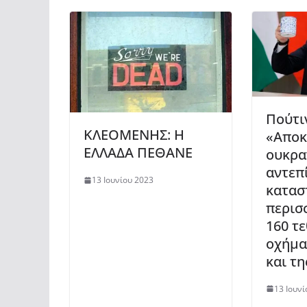
Πούτι
ΚΛΕΟΜΕΝΗΣ: Η
«Αποκ
ΕΛΛΑΔΑ ΠΕΘΑΝΕ
ουκρα
αντεπ
13 Ιουνίου 2023
κατασ
περισ
160 τ
οχήμα
και τ
13 Ιουνί