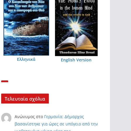
Ελληνικά
English Version
Τελευταία σχόλια
Ανώνυμος
στο
Γερμανία: Δήμαρχος
βασανίστηκε για ώρες σε υπόγειο από την