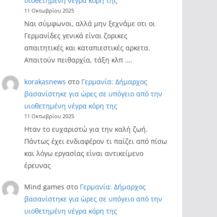
υιοθετημένη νέγρα κόρη της
11 Οκτωβρίου 2025
Ναι σύμφωνοι, αλλά μην ξεχνάμε οτι οι
Γερμανίδες γενικά είναι ζορικες
απαιτητικές και καταπιεστικές αρκετα.
Απαιτούν πειθαρχία, τάξη κλπ .…
korakasnews
στο
Γερμανία: Δήμαρχος
βασανίστηκε για ώρες σε υπόγειο από την
υιοθετημένη νέγρα κόρη της
11 Οκτωβρίου 2025
Ηταν το ευχαριστώ για την καλή ζωή.
Πάντως έχει ενδιαφέρον τι παίζει από πίσω
και λόγω εργασίας είναι αντικείμενο
έρευνας
Mind games
στο
Γερμανία: Δήμαρχος
βασανίστηκε για ώρες σε υπόγειο από την
υιοθετημένη νέγρα κόρη της