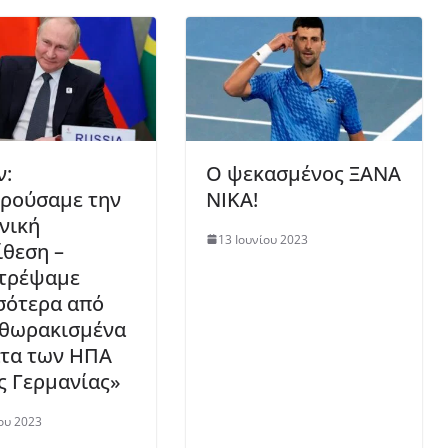
ν:
Ο ψεκασμένος ΞΑΝΑ
ρούσαμε την
ΝΙΚΑ!
νική
13 Ιουνίου 2023
ίθεση –
τρέψαμε
σότερα από
εθωρακισμένα
τα των ΗΠΑ
ης Γερμανίας»
ου 2023