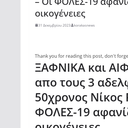
– Οι ΦΟΛΕΣ-19 αφανί
οικογένειες
31 Δεκεμβρίου 2023
korakasnews
Thank you for reading this post, don't forge
ΞΑΦΝΙΚΑ και ΑΙΦ
απο τους 3 αδελ
50χρονος Νίκος 
ΦΟΛΕΣ-19 αφανίζ
οικογένειες