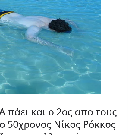
 πάει και ο 2ος απο τους
 ο 50χρονος Νίκος Ρόκκος