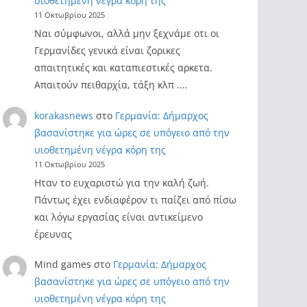
υιοθετημένη νέγρα κόρη της
11 Οκτωβρίου 2025
Ναι σύμφωνοι, αλλά μην ξεχνάμε οτι οι
Γερμανίδες γενικά είναι ζορικες
απαιτητικές και καταπιεστικές αρκετα.
Απαιτούν πειθαρχία, τάξη κλπ .…
korakasnews
στο
Γερμανία: Δήμαρχος
βασανίστηκε για ώρες σε υπόγειο από την
υιοθετημένη νέγρα κόρη της
11 Οκτωβρίου 2025
Ηταν το ευχαριστώ για την καλή ζωή.
Πάντως έχει ενδιαφέρον τι παίζει από πίσω
και λόγω εργασίας είναι αντικείμενο
έρευνας
Mind games
στο
Γερμανία: Δήμαρχος
βασανίστηκε για ώρες σε υπόγειο από την
υιοθετημένη νέγρα κόρη της