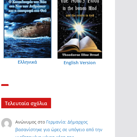
Ελληνικά
English Version
Τελευταία σχόλια
Ανώνυμος
στο
Γερμανία: Δήμαρχος
βασανίστηκε για ώρες σε υπόγειο από την