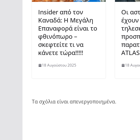
Insider από τον
Οι ασ
Καναδά: Η Μεγάλη
έχουν
Επαναφορά είναι το
τηλεσ
φθινόπωρο –
προσπ
σκεφτείτε τι να
παρατ
κάνετε τώρα!!!!!
ATLAS
18 Αυγούστου 2025
18 Αυγο
Τα σχόλια είναι απενεργοποιημένα.