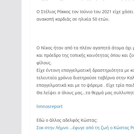
O Στέλιος Ρόκκος τον Ιούνιο του 2021 είχε χάσ
ανακοπή καρδιάς σε ηλικία 50 ετών.
Ο Νίκος ήταν από τα πλέον αγαπητά άτομα όχι 
και πρόεδρο της τοπικής κοινότητας όπου και ζ
φίλους.
Είχε έντονη επαγγελματική δραστηριότητα με κ
τελευταία χρόνια διατηρούσε ταβέρνα στην Κα
επαγγελματικά και με το ψάρεμα . Είχε τρία πα
Θα λείψει σ όλους μας…τα θερμά μας συλλυπητ
limnosreport
Εδώ ο άλλος αδελφός Κώστας:
Σοκ στην Λήμνο …έφυγε από τη ζωή ο Κώστας Ρό