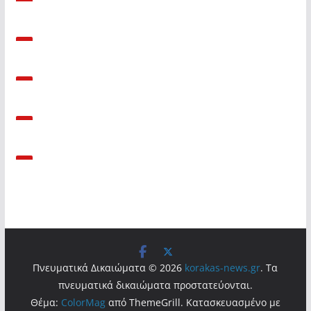
Πνευματικά Δικαιώματα © 2026
korakas-news.gr
. Τα
πνευματικά δικαιώματα προστατεύονται.
Θέμα:
ColorMag
από ThemeGrill. Κατασκευασμένο με