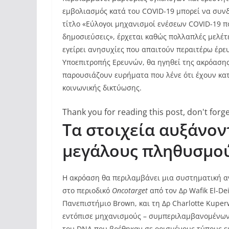
εμβολιασμός κατά του COVID-19 μπορεί να συνδ
τίτλο «Εύλογοι μηχανισμοί ενέσεων COVID-19 πο
δημοσιεύσεις», έρχεται καθώς πολλαπλές μελέτ
εγείρει ανησυχίες που απαιτούν περαιτέρω έρε
Υποεπιτροπής Ερευνών, θα ηγηθεί της ακρόασης 
παρουσιάζουν ευρήματα που λένε ότι έχουν κατ
κοινωνικής δικτύωσης.
Thank you for reading this post, don't forge
Τα στοιχεία αυξάνον
μεγάλους πληθυσμο
Η ακρόαση θα περιλαμβάνει μια συστηματική 
στο περιοδικό
Oncotarget
από τον Δρ Wafik El-De
Πανεπιστήμιο Brown, και τη Δρ Charlotte Kupe
εντόπισε μηχανισμούς – συμπεριλαμβανομένων 
του DNA που βρέθηκαν σε ορισμένους τύπους ε