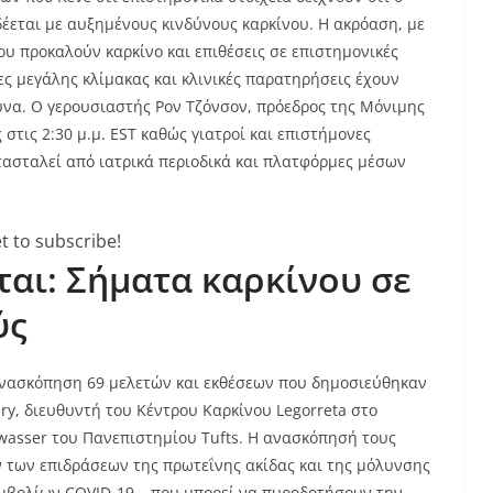
έεται με αυξημένους κινδύνους καρκίνου. Η ακρόαση, με
υ προκαλούν καρκίνο και επιθέσεις σε επιστημονικές
ες μεγάλης κλίμακας και κλινικές παρατηρήσεις έχουν
υνα. Ο γερουσιαστής Ρον Τζόνσον, πρόεδρος της Μόνιμης
στις 2:30 μ.μ. EST καθώς γιατροί και επιστήμονες
ασταλεί από ιατρικά περιοδικά και πλατφόρμες μέσων
t to subscribe!
ται: Σήματα καρκίνου σε
ύς
ανασκόπηση 69 μελετών και εκθέσεων που δημοσιεύθηκαν
iry, διευθυντή του Κέντρου Καρκίνου Legorreta στο
rwasser του Πανεπιστημίου Tufts. Η ανασκόπησή τους
των επιδράσεων της πρωτεΐνης ακίδας και της μόλυνσης
μβολίων COVID-19 – που μπορεί να πυροδοτήσουν την