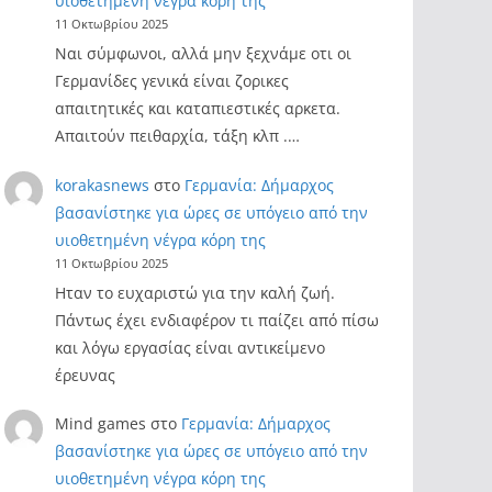
υιοθετημένη νέγρα κόρη της
11 Οκτωβρίου 2025
Ναι σύμφωνοι, αλλά μην ξεχνάμε οτι οι
Γερμανίδες γενικά είναι ζορικες
απαιτητικές και καταπιεστικές αρκετα.
Απαιτούν πειθαρχία, τάξη κλπ .…
korakasnews
στο
Γερμανία: Δήμαρχος
βασανίστηκε για ώρες σε υπόγειο από την
υιοθετημένη νέγρα κόρη της
11 Οκτωβρίου 2025
Ηταν το ευχαριστώ για την καλή ζωή.
Πάντως έχει ενδιαφέρον τι παίζει από πίσω
και λόγω εργασίας είναι αντικείμενο
έρευνας
Mind games
στο
Γερμανία: Δήμαρχος
βασανίστηκε για ώρες σε υπόγειο από την
υιοθετημένη νέγρα κόρη της