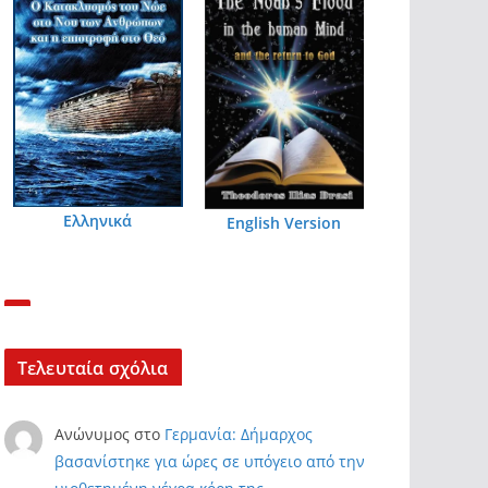
Ελληνικά
English Version
Τελευταία σχόλια
Ανώνυμος
στο
Γερμανία: Δήμαρχος
βασανίστηκε για ώρες σε υπόγειο από την