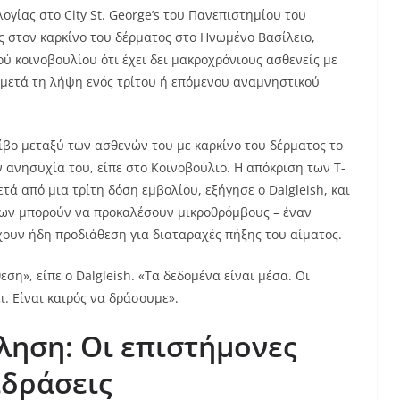
ογίας στο City St. George’s του Πανεπιστημίου του
ς στον καρκίνο του δέρματος στο Ηνωμένο Βασίλειο,
ύ κοινοβουλίου ότι έχει δει μακροχρόνιους ασθενείς με
 μετά τη λήψη ενός τρίτου ή επόμενου αναμνηστικού
ίβο μεταξύ των ασθενών του με καρκίνο του δέρματος το
ν ανησυχία του, είπε στο Κοινοβούλιο. Η απόκριση των Τ-
ά από μια τρίτη δόση εμβολίου, εξήγησε ο Dalgleish, και
δίων μπορούν να προκαλέσουν μικροθρόμβους – έναν
έχουν ήδη προδιάθεση για διαταραχές πήξης του αίματος.
ση», είπε ο Dalgleish. «Τα δεδομένα είναι μέσα. Οι
ι. Είναι καιρός να δράσουμε».
ληση: Οι επιστήμονες
ιδράσεις