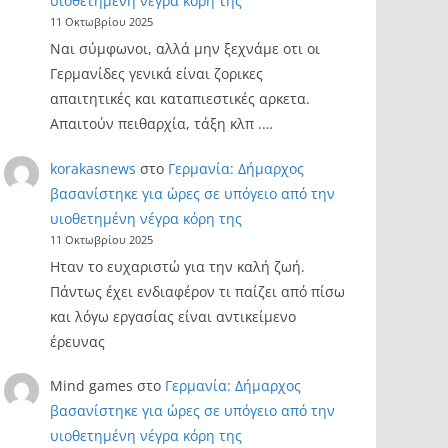
υιοθετημένη νέγρα κόρη της
11 Οκτωβρίου 2025
Ναι σύμφωνοι, αλλά μην ξεχνάμε οτι οι
Γερμανίδες γενικά είναι ζορικες
απαιτητικές και καταπιεστικές αρκετα.
Απαιτούν πειθαρχία, τάξη κλπ .…
korakasnews
στο
Γερμανία: Δήμαρχος
βασανίστηκε για ώρες σε υπόγειο από την
υιοθετημένη νέγρα κόρη της
11 Οκτωβρίου 2025
Ηταν το ευχαριστώ για την καλή ζωή.
Πάντως έχει ενδιαφέρον τι παίζει από πίσω
και λόγω εργασίας είναι αντικείμενο
έρευνας
Mind games
στο
Γερμανία: Δήμαρχος
βασανίστηκε για ώρες σε υπόγειο από την
υιοθετημένη νέγρα κόρη της