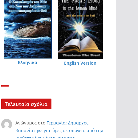
Ελληνικά
English Version
Τελευταία σχόλια
Ανώνυμος
στο
Γερμανία: Δήμαρχος
βασανίστηκε για ώρες σε υπόγειο από την