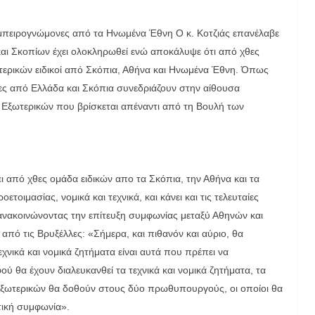
εμπειρογνώμονες από τα Ηνωμένα Έθνη Ο κ. Κοτζιάς επανέλαβε
αι Σκοπίων έχει ολοκληρωθεί ενώ αποκάλυψε ότι από χθες
τερικών ειδικοί από Σκόπια, Αθήνα και Ηνωμένα Έθνη. Όπως
νες από Ελλάδα και Σκόπια συνεδριάζουν στην αίθουσα
υ Εξωτερικών που βρίσκεται απέναντι από τη Βουλή των
 από χθες ομάδα ειδικών απο τα Σκόπια, την Αθήνα και τα
τοιμασίας, νομικά και τεχνικά, και κάνει και τις τελευταίες
 ανακοινώνοντας την επίτευξη συμφωνίας μεταξύ Αθηνών και
ό τις Βρυξέλλες: «Σήμερα, και πιθανόν και αύριο, θα
χνικά και νομικά ζητήματα είναι αυτά που πρέπει να
ού θα έχουν διαλευκανθεί τα τεχνικά και νομικά ζητήματα, τα
Εξωτερικών θα δοθούν στους δύο πρωθυπουργούς, οι οποίοι θα
τική συμφωνία».