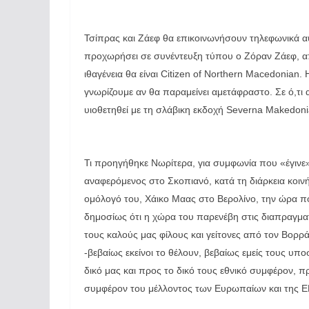
Τσίπρας και Ζάεφ θα επικοινωνήσουν τηλεφωνικά α
προχωρήσει σε συνέντευξη τύπου ο Ζόραν Ζάεφ, α
ιθαγένεια θα είναι Citizen of Northern Macedonian
γνωρίζουμε αν θα παραμείνει αμετάφραστο. Σε ό,τι
υιοθετηθεί με τη σλάβικη εκδοχή Severna Makedoni
Τι προηγήθηκε Νωρίτερα, για συμφωνία που «έγινε»
αναφερόμενος στο Σκοπιανό, κατά τη διάρκεια κο
ομόλογό του, Χάικο Μαας στο Βερολίνο, την ώρα π
δημοσίως ότι η χώρα του παρενέβη στις διαπραγμα
τους καλούς μας φίλους και γείτονες από τον Βορρά
-βεβαίως εκείνοι το θέλουν, βεβαίως εμείς τους υπο
δικό μας και προς το δικό τους εθνικό συμφέρον, 
συμφέρον του μέλλοντος των Ευρωπαίων και της Ε