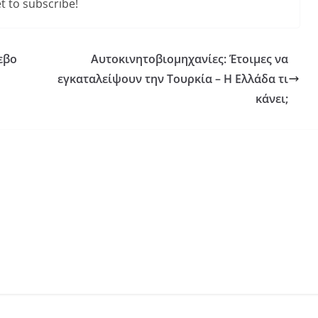
t to subscribe!
εβο
Αυτοκινητοβιομηχανίες: Έτοιμες να
εγκαταλείψουν την Τουρκία – Η Ελλάδα τι
κάνει;