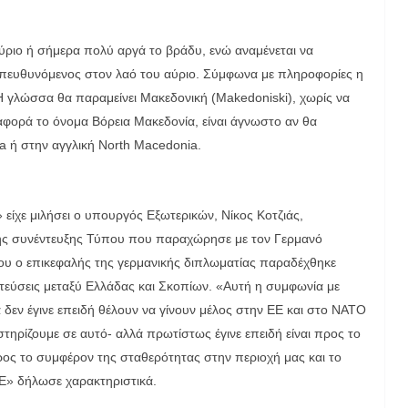
ύριο ή σήμερα πολύ αργά το βράδυ, ενώ αναμένεται να
πευθυνόμενος στον λαό του αύριο. Σύμφωνα με πληροφορίες η
. Η γλώσσα θα παραμείνει Μακεδονική (Makedoniski), χωρίς να
 αφορά το όνομα Βόρεια Μακεδονία, είναι άγνωστο αν θα
a ή στην αγγλική North Macedonia.
 είχε μιλήσει ο υπουργός Εξωτερικών, Νίκος Κοτζιάς,
ινής συνέντευξης Τύπου που παραχώρησε με τον Γερμανό
ου ο επικεφαλής της γερμανικής διπλωματίας παραδέχθηκε
τεύσεις μεταξύ Ελλάδας και Σκοπίων. «Αυτή η συμφωνία με
 δεν έγινε επειδή θέλουν να γίνουν μέλος στην ΕΕ και στο ΝΑΤΟ
στηρίζουμε σε αυτό- αλλά πρωτίστως έγινε επειδή είναι προς το
προς το συμφέρον της σταθερότητας στην περιοχή μας και το
Ε» δήλωσε χαρακτηριστικά.