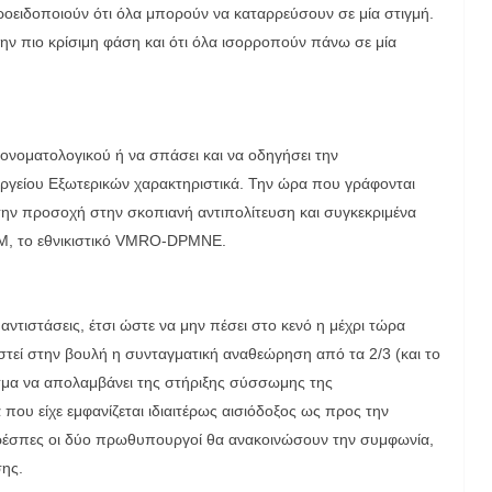
προειδοποιούν ότι όλα μπορούν να καταρρεύσουν σε μία στιγμή.
ην πιο κρίσιμη φάση και ότι όλα ισορροπούν πάνω σε μία
ονοματολογικού ή να σπάσει και να οδηγήσει την
υργείου Εξωτερικών χαρακτηριστικά. Την ώρα που γράφονται
υ την προσοχή στην σκοπιανή αντιπολίτευση και συγκεκριμένα
ΔΜ, το εθνικιστικό VMRO-DPMNE.
αντιστάσεις, έτσι ώστε να μην πέσει στο κενό η μέχρι τώρα
στεί στην βουλή η συνταγματική αναθεώρηση από τα 2/3 (και το
σμα να απολαμβάνει της στήριξης σύσσωμης της
που είχε εμφανίζεται ιδιαιτέρως αισιόδοξος ως προς την
 Πρέσπες οι δύο πρωθυπουργοί θα ανακοινώσουν την συμφωνία,
σης.