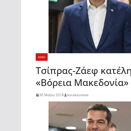
NWO
Τσίπρας-Ζάεφ κατέλ
«Βόρεια Μακεδονία»
30 Μαΐου 2018
korakasnews