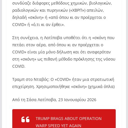
συνδύαζε διάφορες μεθόδους χημικών, βιολογικών,
ραδιολογικών και πυρηνικών («ΧΒΡΠ») απειλών,
δηλαδή «σκόνη» ή «από όπου κι αν προέρχεται ο
COVID» ή «ό,τι κι αν έρθει».
Στη συνέχεια, η Λατίποβα υποθέτει ότι η «σκόνη που
πετάει στον αέρα, από όπου κι αν προέρχεται ο
COVID» είναι μία μόνο δήλωση και ότι αναφερόταν
στη «σκόνη» ως πιθανή μέθοδο πρόκλησης της νόσου
COVID.
Τραμπ στο Νταβός: Ο «COVID» ήταν μια στρατιωτική
επιχείρηση. Χρησιμοποιήθηκε «σκόνη» (χημικά όπλα)
Από τη Σάσα Λατίποβα, 23 Ιανουαρίου 2026
TRUMP BRAGS ABOUT OPERATION
WARP SPEED YET AGAIN