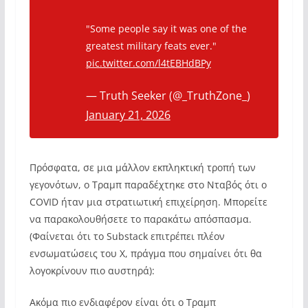
"Some people say it was one of the
greatest military feats ever."
pic.twitter.com/l4tEBHdBPy
— Truth Seeker (@_TruthZone_)
January 21, 2026
Πρόσφατα, σε μια μάλλον εκπληκτική τροπή των
γεγονότων, ο Τραμπ παραδέχτηκε στο Νταβός ότι ο
COVID ήταν μια στρατιωτική επιχείρηση. Μπορείτε
να παρακολουθήσετε το παρακάτω απόσπασμα.
(Φαίνεται ότι το Substack επιτρέπει πλέον
ενσωματώσεις του X, πράγμα που σημαίνει ότι θα
λογοκρίνουν πιο αυστηρά):
Ακόμα πιο ενδιαφέρον είναι ότι ο Τραμπ