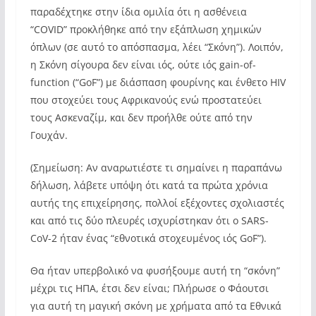
παραδέχτηκε στην ίδια ομιλία ότι η ασθένεια
“COVID” προκλήθηκε από την εξάπλωση χημικών
όπλων (σε αυτό το απόσπασμα, λέει “Σκόνη”). Λοιπόν,
η Σκόνη σίγουρα δεν είναι ιός, ούτε ιός gain-of-
function (“GoF”) με διάσπαση φουρίνης και ένθετο HIV
που στοχεύει τους Αφρικανούς ενώ προστατεύει
τους Ασκεναζίμ, και δεν προήλθε ούτε από την
Γουχάν.
(Σημείωση: Αν αναρωτιέστε τι σημαίνει η παραπάνω
δήλωση, λάβετε υπόψη ότι κατά τα πρώτα χρόνια
αυτής της επιχείρησης, πολλοί εξέχοντες σχολιαστές
και από τις δύο πλευρές ισχυρίστηκαν ότι ο SARS-
CoV-2 ήταν ένας “εθνοτικά στοχευμένος ιός GoF”).
Θα ήταν υπερβολικό να φυσήξουμε αυτή τη “σκόνη”
μέχρι τις ΗΠΑ, έτσι δεν είναι; Πλήρωσε ο Φάουτσι
για αυτή τη μαγική σκόνη με χρήματα από τα Εθνικά