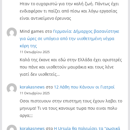
Ηταν το ευχαριστώ για την καλή ζωή. Πάντως έχει
ενδιαφέρον τι παίζει από πίσω και λόγω εργασίας
είναι αντικείμενο έρευνας
Mind games
στο
Γερμανία: Δήμαρχος βασανίστηκε
για ώρες σε υπόγειο από την υιοθετημένη νέγρα
κόρη της
11 Οκτωβρίου 2025
Καλά της έκανε και εδώ στην Ελλάδα έχει αριστερές
που πάνε και υιοθετούν μαυράκια και τους λένε
γιατί δεν υιοθετείς…
korakasnews
στο
12 Λάθη που Κάνουν οι Γιατροί
11 Οκτωβρίου 2025
Οσοι πιστευουν στην επιστημη τους έχουν λαβει το
μηνυμα! Τι να τους κανουμε τωρα που ειναι πολυ
αργα;;;
korakasnews
στο
Η Ursula θα πολεμίσει τα “ρωσικά