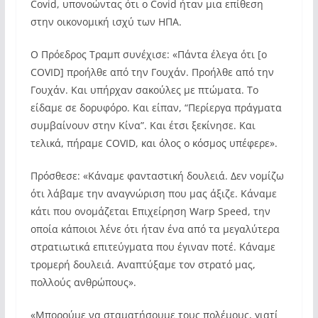
Covid, υπονοώντας ότι ο Covid ήταν μια επίθεση
στην οικονομική ισχύ των ΗΠΑ.
Ο Πρόεδρος Τραμπ συνέχισε: «Πάντα έλεγα ότι [ο
COVID] προήλθε από την Γουχάν. Προήλθε από την
Γουχάν. Και υπήρχαν σακούλες με πτώματα. Το
είδαμε σε δορυφόρο. Και είπαν, “Περίεργα πράγματα
συμβαίνουν στην Κίνα”. Και έτσι ξεκίνησε. Και
τελικά, πήραμε COVID, και όλος ο κόσμος υπέφερε».
Πρόσθεσε: «Κάναμε φανταστική δουλειά. Δεν νομίζω
ότι λάβαμε την αναγνώριση που μας άξιζε. Κάναμε
κάτι που ονομάζεται Επιχείρηση Warp Speed, την
οποία κάποιοι λένε ότι ήταν ένα από τα μεγαλύτερα
στρατιωτικά επιτεύγματα που έγιναν ποτέ. Κάναμε
τρομερή δουλειά. Αναπτύξαμε τον στρατό μας,
πολλούς ανθρώπους».
«Μπορούμε να σταματήσουμε τους πολέμους, γιατί