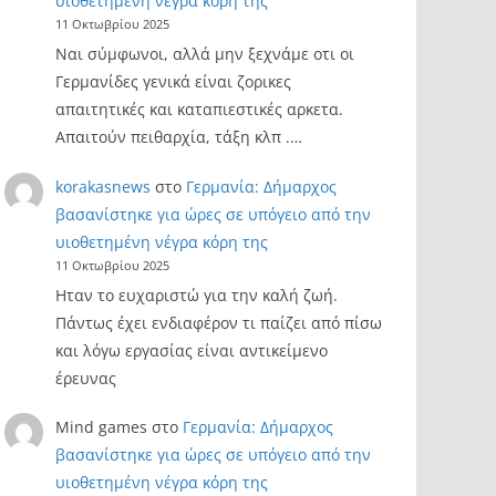
υιοθετημένη νέγρα κόρη της
11 Οκτωβρίου 2025
Ναι σύμφωνοι, αλλά μην ξεχνάμε οτι οι
Γερμανίδες γενικά είναι ζορικες
απαιτητικές και καταπιεστικές αρκετα.
Απαιτούν πειθαρχία, τάξη κλπ .…
korakasnews
στο
Γερμανία: Δήμαρχος
βασανίστηκε για ώρες σε υπόγειο από την
υιοθετημένη νέγρα κόρη της
11 Οκτωβρίου 2025
Ηταν το ευχαριστώ για την καλή ζωή.
Πάντως έχει ενδιαφέρον τι παίζει από πίσω
και λόγω εργασίας είναι αντικείμενο
έρευνας
Mind games
στο
Γερμανία: Δήμαρχος
βασανίστηκε για ώρες σε υπόγειο από την
υιοθετημένη νέγρα κόρη της