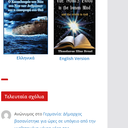
Ελληνικά
English Version
Τελευταία σχόλια
Ανώνυμος
στο
Γερμανία: Δήμαρχος
βασανίστηκε για ώρες σε υπόγειο από την