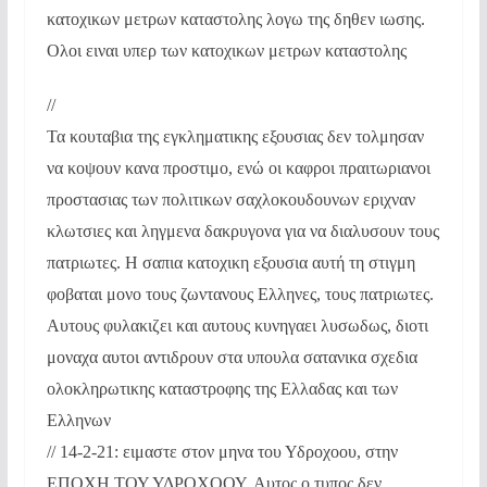
κατοχικων μετρων καταστολης λογω της δηθεν ιωσης.
Ολοι ειναι υπερ των κατοχικων μετρων καταστολης
//
Τα κουταβια της εγκληματικης εξουσιας δεν τολμησαν
να κοψουν κανα προστιμο, ενώ οι καφροι πραιτωριανοι
προστασιας των πολιτικων σαχλοκουδουνων εριχναν
κλωτσιες και ληγμενα δακρυγονα για να διαλυσουν τους
πατριωτες. Η σαπια κατοχικη εξουσια αυτή τη στιγμη
φοβαται μονο τους ζωντανους Ελληνες, τους πατριωτες.
Αυτους φυλακιζει και αυτους κυνηγαει λυσωδως, διοτι
μοναχα αυτοι αντιδρουν στα υπουλα σατανικα σχεδια
ολοκληρωτικης καταστροφης της Ελλαδας και των
Ελληνων
// 14-2-21: ειμαστε στον μηνα του Υδροχοου, στην
ΕΠΟΧΗ ΤΟΥ ΥΔΡΟΧΟΟΥ. Αυτος ο τυπος δεν