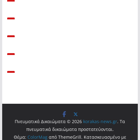
Πνευματικά Δικαιώματα © 2026
korakas-news.gr
. Τα
πνευματικά δικαιώματα προστατεύονται.
Θέμα:
ColorMag
από ThemeGrill. Κατασκευασμένο με