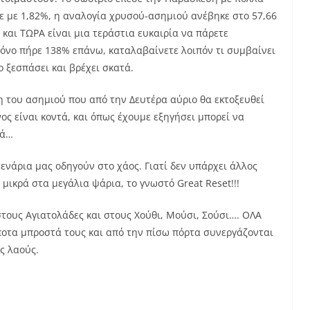
σε με 1,82%, η αναλογία χρυσού-ασημιού ανέβηκε στο 57,66
ό και ΤΩΡΑ είναι μια τεράστια ευκαιρία να πάρετε
ρόνο πήρε 138% επάνω, καταλαβαίνετε λοιπόν τι συμβαίνει
ο ξεσπάσει και βρέχει σκατά.
 του ασημιού που από την Δευτέρα αύριο θα εκτοξευθεί
ος είναι κοντά, και όπως έχουμε εξηγήσει μπορεί να
κά…
ενάρια μας οδηγούν στο χάος. Γιατί δεν υπάρχει άλλος
μικρά στα μεγάλια ψάρια, το γνωστό Great Reset!!!
στους Αγιατολάδες και στους Χούθι, Μούσι, Σούσι…. ΟΛΑ
τίποτα μπροστά τους και από την πίσω πόρτα συνεργάζονται
ς λαούς.