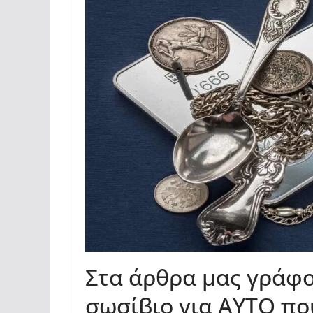
Στα άρθρα μας γράφ
σωσίβιο για AYTO που