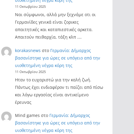
υιοθετημένη νέγρα κόρη της
11 Οκτωβρίου 2025
Ναι σύμφωνοι, αλλά μην ξεχνάμε οτι οι
Γερμανίδες γενικά είναι ζορικες
απαιτητικές και καταπιεστικές αρκετα.
Απαιτούν πειθαρχία, τάξη κλπ .…
korakasnews
στο
Γερμανία: Δήμαρχος
βασανίστηκε για ώρες σε υπόγειο από την
υιοθετημένη νέγρα κόρη της
11 Οκτωβρίου 2025
Ηταν το ευχαριστώ για την καλή ζωή.
Πάντως έχει ενδιαφέρον τι παίζει από πίσω
και λόγω εργασίας είναι αντικείμενο
έρευνας
Mind games
στο
Γερμανία: Δήμαρχος
βασανίστηκε για ώρες σε υπόγειο από την
υιοθετημένη νέγρα κόρη της