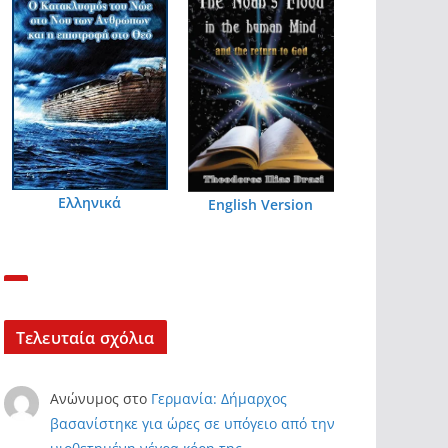
Ελληνικά
English Version
Τελευταία σχόλια
Ανώνυμος
στο
Γερμανία: Δήμαρχος
βασανίστηκε για ώρες σε υπόγειο από την