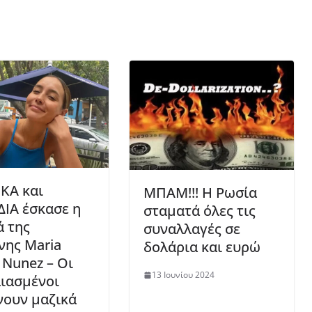
ΚΑ και
ΜΠΑΜ!!! Η Ρωσία
ΔΙΑ έσκασε η
σταματά όλες τις
ά της
συναλλαγές σε
νης Maria
δολάρια και ευρώ
 Nunez – Οι
13 Ιουνίου 2024
ιασμένοι
νουν μαζικά