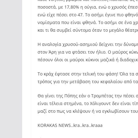
ποσοστά, με 17,80% η ούγια, ενώ ο χρυσός έπε
ενώ είχε πέσει στο 47. Το ασήμι έγινε πιο φθην
νομίσματα που είναι φθηνά. Το ασήμι σε ένα χ
και τι θα συμβεί σύντομα όταν το μεγάλο θέατρ
Η αναλογία χρυσού-ασημιού δείχνει την δύναμη
στον Άρη για να φτάσει τον ήλιο. Ο μαύρος κύκν
πέσουν όλοι οι μαύροι κύκνοι μαζικά ή διαδοχι
Το κράχ έφτασε στην τελική του φάση! Όλα τα σ
τρόπος για την μετάβαση του κεφαλαίου από τα 
Θα γίνει της Πόπης εάν ο Τρομπέτας την πέσει 
είναι τέλεια στημένα, το Χόλιγουντ δεν είναι 
μαζί στο πως να κλέψουν ή να εγκλωβίσουν του
KORAKAS NEWS..kra..kra..kraaa