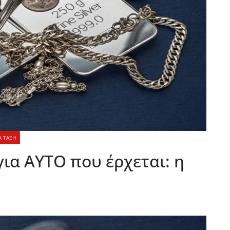
Α ΤΑΞΗ
ια AYTO που έρχεται: η