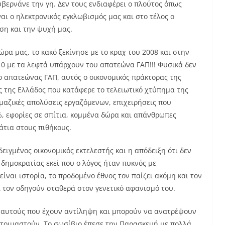
υβερνάνε την γη. Δεν τους ενδιαφέρει ο πλούτος όπως
αι ο ηλεκτρονικός εγκλωβισμός μας και στο τέλος ο
ση και την ψυχή μας.
ώρα μας, το κακό ξεκίνησε με το κραχ του 2008 και στην
10 με τα λεφτά υπάρχουν του απατεώνα ΓΑΠ!!! Φυσικά δεν
 απατεώνας ΓΑΠ, αυτός ο οικονομικός πράκτορας της
ς της Ελλάδος που κατάφερε το τελειωτικό χτύπημα της
 μαζικές απολύσεις εργαζόμενων, επιχειρήσεις που
, εφορίες σε σπίτια, κομμένα δώρα και απάνθρωπες
μάτια στους πιθήκους.
ειγμένος οικονομικός εκτελεστής και η απόδειξη ότι δεν
δημοκρατίας εκεί που ο λόγος ήταν πυκνός με
ίναι ιστορία, το προδομένο έθνος τον παίζει ακόμη και τον
 τον οδηγούν σταθερά στον γενετικό αφανισμό του.
, αυτούς που έχουν αντίληψη και μπορούν να ανατρέψουν
 ετοιμαστούν. Το σωσίβιο έπεσε την Παρασκευή με πολλά