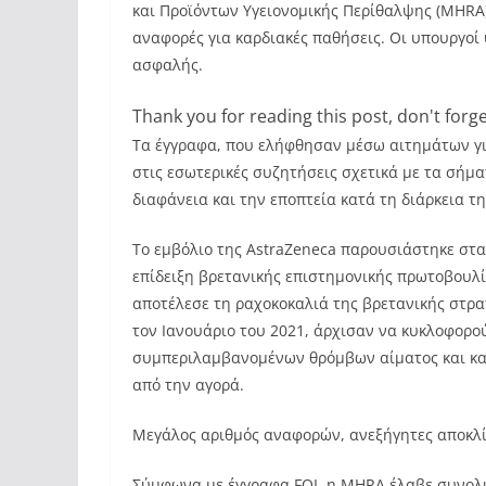
και Προϊόντων Υγειονομικής Περίθαλψης (MHRA)
αναφορές για καρδιακές παθήσεις. Οι υπουργοί 
ασφαλής.
Thank you for reading this post, don't forge
Τα έγγραφα, που ελήφθησαν μέσω αιτημάτων για
στις εσωτερικές συζητήσεις σχετικά με τα σήμ
διαφάνεια και την εποπτεία κατά τη διάρκεια τ
Το εμβόλιο της AstraZeneca παρουσιάστηκε στα
επίδειξη βρετανικής επιστημονικής πρωτοβουλί
αποτέλεσε τη ραχοκοκαλιά της βρετανικής στρα
τον Ιανουάριο του 2021, άρχισαν να κυκλοφορο
συμπεριλαμβανομένων θρόμβων αίματος και καρ
από την αγορά.
Μεγάλος αριθμός αναφορών, ανεξήγητες αποκλί
Σύμφωνα με έγγραφα FOI, η MHRA έλαβε συνολ