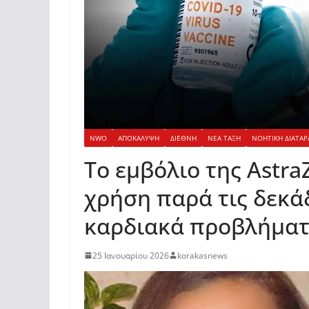
NWO
ΑΠΟΚΑΛΥΨΗ
ΔΙΕΘΝΗ
ΝΕΑ ΤΑΞΗ
ΝΟΗΤΙΚΗ ΔΙΑΤΑΡ
Το εμβόλιο της Astra
χρήση παρά τις δεκά
καρδιακά προβλήμα
25 Ιανουαρίου 2026
korakasnews