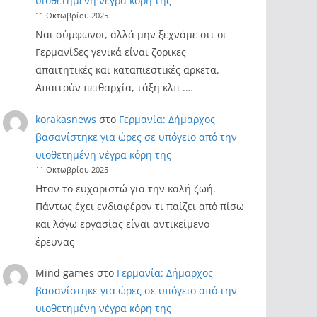
υιοθετημένη νέγρα κόρη της
11 Οκτωβρίου 2025
Ναι σύμφωνοι, αλλά μην ξεχνάμε οτι οι
Γερμανίδες γενικά είναι ζορικες
απαιτητικές και καταπιεστικές αρκετα.
Απαιτούν πειθαρχία, τάξη κλπ .…
korakasnews
στο
Γερμανία: Δήμαρχος
βασανίστηκε για ώρες σε υπόγειο από την
υιοθετημένη νέγρα κόρη της
11 Οκτωβρίου 2025
Ηταν το ευχαριστώ για την καλή ζωή.
Πάντως έχει ενδιαφέρον τι παίζει από πίσω
και λόγω εργασίας είναι αντικείμενο
έρευνας
Mind games
στο
Γερμανία: Δήμαρχος
βασανίστηκε για ώρες σε υπόγειο από την
υιοθετημένη νέγρα κόρη της