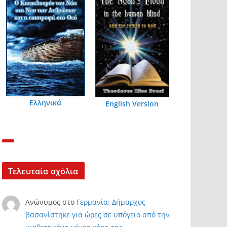
Ελληνικά
English Version
Τελευταία σχόλια
Ανώνυμος
στο
Γερμανία: Δήμαρχος
βασανίστηκε για ώρες σε υπόγειο από την