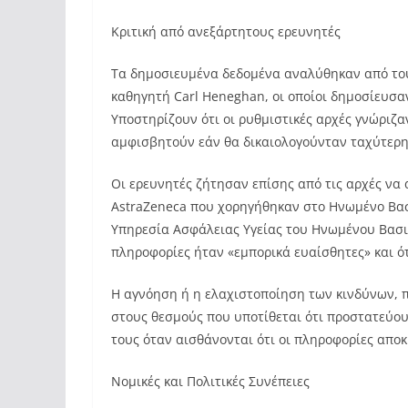
Κριτική από ανεξάρτητους ερευνητές
Τα δημοσιευμένα δεδομένα αναλύθηκαν από τους
καθηγητή Carl Heneghan, οι οποίοι δημοσίευσαν
Υποστηρίζουν ότι οι ρυθμιστικές αρχές γνώριζ
αμφισβητούν εάν θα δικαιολογούνταν ταχύτερη
Οι ερευνητές ζήτησαν επίσης από τις αρχές να
AstraZeneca που χορηγήθηκαν στο Ηνωμένο Βασί
Υπηρεσία Ασφάλειας Υγείας του Ηνωμένου Βασιλ
πληροφορίες ήταν «εμπορικά ευαίσθητες» και ό
Η αγνόηση ή η ελαχιστοποίηση των κινδύνων, π
στους θεσμούς που υποτίθεται ότι προστατεύου
τους όταν αισθάνονται ότι οι πληροφορίες αποκ
Νομικές και Πολιτικές Συνέπειες