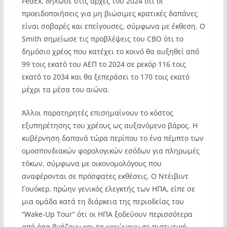
FedEx, δήλωσε στις αρχές του 2024 ότι οι
προειδοποιήσεις για μη βιώσιμες κρατικές δαπάνες
είναι σοβαρές και επείγουσες, σύμφωνα με έκθεση. Ο
Smith σημείωσε τις προβλέψεις του CBO ότι το
δημόσιο χρέος που κατέχει το κοινό θα αυξηθεί από
99 τοις εκατό του ΑΕΠ το 2024 σε ρεκόρ 116 τοις
εκατό το 2034 και θα ξεπεράσει το 170 τοις εκατό
μέχρι τα μέσα του αιώνα.
Άλλοι παρατηρητές επισημαίνουν το κόστος
εξυπηρέτησης του χρέους ως αυξανόμενο βάρος. Η
κυβέρνηση δαπανά τώρα περίπου το ένα πέμπτο των
ομοσπονδιακών φορολογικών εσόδων για πληρωμές
τόκων, σύμφωνα με οικονομολόγους που
αναφέρονται σε πρόσφατες εκθέσεις. Ο Ντέιβιντ
Γουόκερ, πρώην γενικός ελεγκτής των ΗΠΑ, είπε σε
μια ομάδα κατά τη διάρκεια της περιοδείας του
“Wake-Up Tour” ότι οι ΗΠΑ ξοδεύουν περισσότερα
από όσα βγάζουν και τα χρεώνουν σε πιστωτική