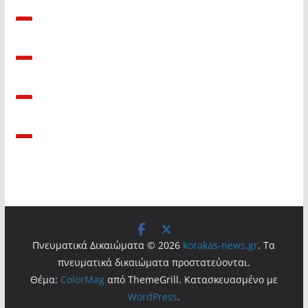
Πνευματικά Δικαιώματα © 2026
korakas-news.gr
. Τα
πνευματικά δικαιώματα προστατεύονται.
Θέμα:
ColorMag
από ThemeGrill. Κατασκευασμένο με
WordPress
.