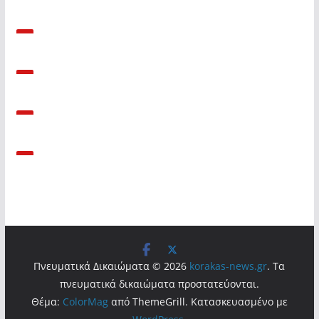
Πνευματικά Δικαιώματα © 2026
korakas-news.gr
. Τα
πνευματικά δικαιώματα προστατεύονται.
Θέμα:
ColorMag
από ThemeGrill. Κατασκευασμένο με