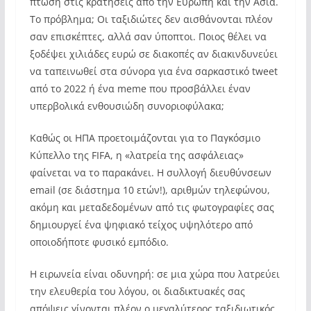
πτώση στις κρατήσεις από την Ευρώπη και την Ασία.
Το πρόβλημα; Οι ταξιδιώτες δεν αισθάνονται πλέον
σαν επισκέπτες, αλλά σαν ύποπτοι. Ποιος θέλει να
ξοδέψει χιλιάδες ευρώ σε διακοπές αν διακινδυνεύει
να ταπεινωθεί στα σύνορα για ένα σαρκαστικό tweet
από το 2022 ή ένα meme που προσβάλλει έναν
υπερβολικά ενθουσιώδη συνοριοφύλακα;
Καθώς οι ΗΠΑ προετοιμάζονται για το Παγκόσμιο
Κύπελλο της FIFA, η «λατρεία της ασφάλειας»
φαίνεται να το παρακάνει. Η συλλογή διευθύνσεων
email (σε διάστημα 10 ετών!), αριθμών τηλεφώνου,
ακόμη και μεταδεδομένων από τις φωτογραφίες σας
δημιουργεί ένα ψηφιακό τείχος υψηλότερο από
οποιοδήποτε φυσικό εμπόδιο.
Η ειρωνεία είναι οδυνηρή: σε μια χώρα που λατρεύει
την ελευθερία του λόγου, οι διαδικτυακές σας
απόψεις γίνονται πλέον ο μεγαλύτερος ταξιδιωτικός