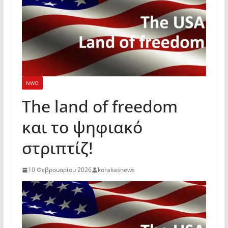
NWO
The land of freedom
και το ψηφιακό
στριπτίζ!
10 Φεβρουαρίου 2026
korakasnews