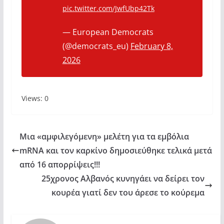
pic.twitter.com/JwfUbp42Tk
— European Democrats
(@democrats_eu)
February 8,
2026
Views: 0
Μια «αμφιλεγόμενη» μελέτη για τα εμβόλια
mRNA και τον καρκίνο δημοσιεύθηκε τελικά μετά
από 16 απορρίψεις!!!
25χρονος Αλβανός κυνηγάει να δείρει τον
κουρέα γιατί δεν του άρεσε το κούρεμα