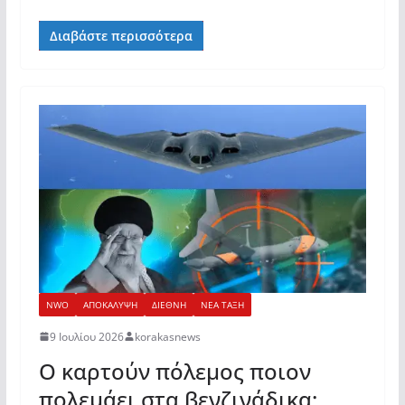
Διαβάστε περισσότερα
NWO
ΑΠΟΚΑΛΥΨΗ
ΔΙΕΘΝΗ
ΝΕΑ ΤΑΞΗ
9 Ιουλίου 2026
korakasnews
Ο καρτούν πόλεμος ποιον
πολεμάει στα βενζινάδικα;