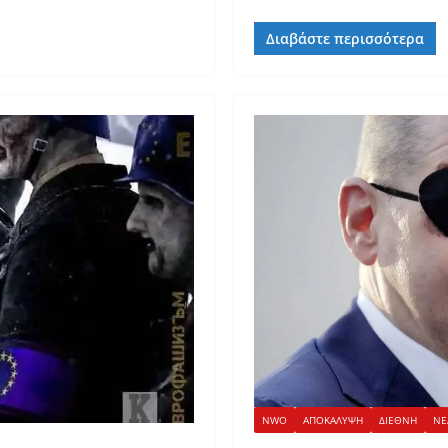
Διαβάστε περισσότερα
NWO
ΑΠΟΚΑΛΥΨΗ
ΔΙΕΘΝΗ
ΝΕ