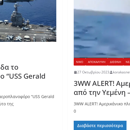
NWO
ΑΠΟΚΑΛΥΨΗ
ΔΙΕΘΝΗ
ΝΕ
ύδα το
27 Οκτωβρίου 2023
korakasn
ο “USS Gerald
3WW ALERT! Αμε
από την Υεμένη 
 αεροπλανοφόρο “USS Gerald
ώτο της
3WW ALERT! Αμερικάνικο πλο
0
Διαβάστε περισσότερα