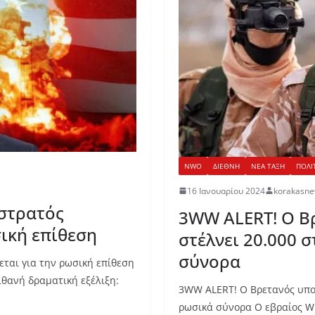
NWO
ΔΙΕΘΝΗ
ΝΕΑ ΤΑΞΗ
ΠΟΛΙ
16 Ιανουαρίου 2024
korakasn
 στρατός
3WW ALERT! Ο Β
σική επίθεση
στέλνει 20.000 
σύνορα
εται για την ρωσική επίθεση
ιθανή δραματική εξέλιξη:
3WW ALERT! Ο Βρετανός υπο
ρωσικά σύνορα Ο εβραίος WE