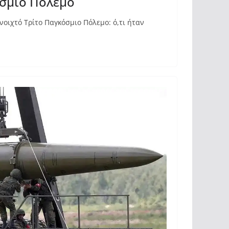
όσμιο Πόλεμο
οιχτό Τρίτο Παγκόσμιο Πόλεμο: ό,τι ήταν