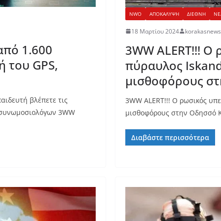
NWO
ΑΠΟΚΑΛΥΨΗ
ΔΙΕΘΝΗ
ΝΕ
18 Μαρτίου 2024
korakasnews
από 1.600
3WW ALERT!!! Ο 
 του GPS,
πύραυλος Iskand
μισθοφόρους σ
αιδευτή βλέπετε τις
3WW ALERT!!! Ο ρωσικός υπε
ν συνωμοσιολόγων 3WW
μισθοφόρους στην Οδησσό Κ
Διαβάστε περισσότερα