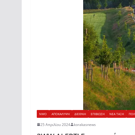
NWO
ΑΠΟΚΑΛΥΨΗ
ΔΙΕΘΝΗ
ΕΠΙΒΙΩΣΗ
ΝΕΑ ΤΑΞΗ
ΠΟΛ
25 Απριλίου 2024
korakasnews