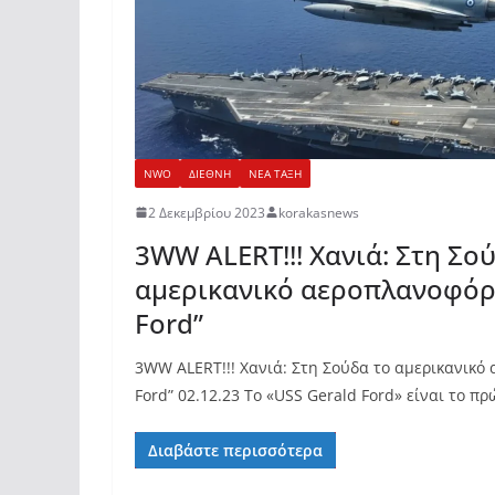
NWO
ΔΙΕΘΝΗ
ΝΕΑ ΤΑΞΗ
2 Δεκεμβρίου 2023
korakasnews
3WW ALERT!!! Χανιά: Στη Σο
αμερικανικό αεροπλανοφόρ
Ford”
3WW ALERT!!! Χανιά: Στη Σούδα το αμερικανικό
Ford” 02.12.23 Το «USS Gerald Ford» είναι το πρ
Διαβάστε περισσότερα