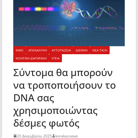
NWO
ΑΠΟΚΑΛΥΨΗ
ΑΥΤΟΓΝΩΣΙΑ
ΔΙΕΘΝΗ
ΝΕΑ ΤΑΞΗ
ΝΟΗΤΙΚΗ ΔΙΑΤΑΡΑΧΗ
ΥΓΕΙΑ
Σύντομα θα μπορούν
να τροποποιήσουν το
DNA σας
χρησιμοποιώντας
δέσμες φωτός
20 Δεκεμβρίου 2025
korakasnews