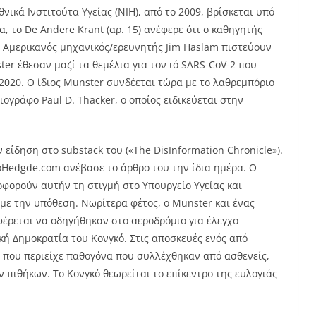
θνικά Ινστιτούτα Υγείας (NIH), από το 2009, βρίσκεται υπό
, το De Andere Krant (αρ. 15) ανέφερε ότι ο καθηγητής
 ο Αμερικανός μηχανικός/ερευνητής Jim Haslam πιστεύουν
ster έθεσαν μαζί τα θεμέλια για τον ιό SARS-CoV-2 που
2020. Ο ίδιος Munster συνδέεται τώρα με το λαθρεμπόριο
γράφο Paul D. Thacker, ο οποίος ειδικεύεται στην
ίδηση ​​στο substack του («The DisInformation Chronicle»).
oHedgde.com ανέβασε το άρθρο του την ίδια ημέρα. Ο
λοφορούν αυτήν τη στιγμή στο Υπουργείο Υγείας και
ε την υπόθεση. Νωρίτερα φέτος, ο Munster και ένας
έρεται να οδηγήθηκαν στο αεροδρόμιο για έλεγχο
κή Δημοκρατία του Κονγκό. Στις αποσκευές ενός από
 που περιείχε παθογόνα που συλλέχθηκαν από ασθενείς,
 πιθήκων. Το Κονγκό θεωρείται το επίκεντρο της ευλογιάς