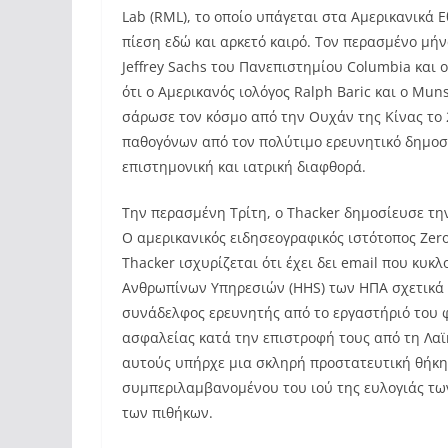
Lab (RML), το οποίο υπάγεται στα Αμερικανικά Ε
πίεση εδώ και αρκετό καιρό. Τον περασμένο μήνα
Jeffrey Sachs του Πανεπιστημίου Columbia και
ότι ο Αμερικανός ιολόγος Ralph Baric και ο Mun
σάρωσε τον κόσμο από την Ουχάν της Κίνας το 
παθογόνων από τον πολύτιμο ερευνητικό δημοσιο
επιστημονική και ιατρική διαφθορά.
Την περασμένη Τρίτη, ο Thacker δημοσίευσε την ε
Ο αμερικανικός ειδησεογραφικός ιστότοπος Zer
Thacker ισχυρίζεται ότι έχει δει email που κυκ
Ανθρωπίνων Υπηρεσιών (HHS) των ΗΠΑ σχετικά μ
συνάδελφος ερευνητής από το εργαστήριό του φ
ασφαλείας κατά την επιστροφή τους από τη Λαϊ
αυτούς υπήρχε μια σκληρή προστατευτική θήκη
συμπεριλαμβανομένου του ιού της ευλογιάς των
των πιθήκων.