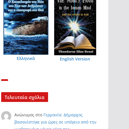
Ελληνικά
English Version
Τελευταία σχόλια
Ανώνυμος
στο
Γερμανία: Δήμαρχος
βασανίστηκε για ώρες σε υπόγειο από την