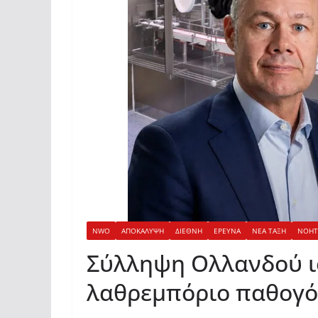
NWO
ΑΠΟΚΑΛΥΨΗ
ΔΙΕΘΝΗ
ΕΡΕΥΝΑ
ΝΕΑ ΤΑΞΗ
ΝΟΗΤ
Σύλληψη Ολλανδού ιο
λαθρεμπόριο παθογ