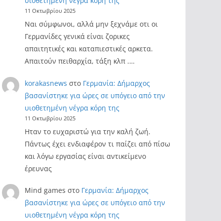
υιοθετημένη νέγρα κόρη της
11 Οκτωβρίου 2025
Ναι σύμφωνοι, αλλά μην ξεχνάμε οτι οι
Γερμανίδες γενικά είναι ζορικες
απαιτητικές και καταπιεστικές αρκετα.
Απαιτούν πειθαρχία, τάξη κλπ .…
korakasnews
στο
Γερμανία: Δήμαρχος
βασανίστηκε για ώρες σε υπόγειο από την
υιοθετημένη νέγρα κόρη της
11 Οκτωβρίου 2025
Ηταν το ευχαριστώ για την καλή ζωή.
Πάντως έχει ενδιαφέρον τι παίζει από πίσω
και λόγω εργασίας είναι αντικείμενο
έρευνας
Mind games
στο
Γερμανία: Δήμαρχος
βασανίστηκε για ώρες σε υπόγειο από την
υιοθετημένη νέγρα κόρη της