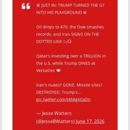
🚨 JUST IN: TRUMP TURNED THE G7
INTO HIS PLAYGROUND 🚨
Oil drops to $70, the Dow smashes
records, and Iran SIGNS ON THE
DOTTED LINE 📉💥
Qatar's investing over a TRILLION in
the U.S. while Trump DINES at
Versailles 🍽️
Iran's nukes? GONE. Missile sites?
DESTROYED. Trump's…
pic.twitter.com/t458gXGaDn
— Jesse Watters
(@JesseBWatters)
June 17, 2026