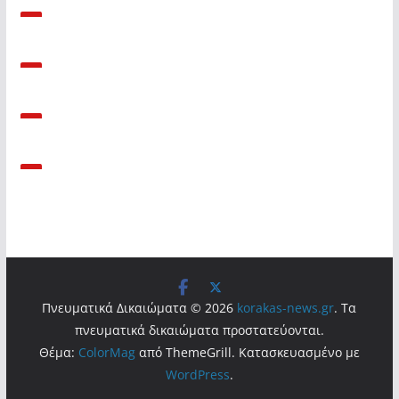
Πνευματικά Δικαιώματα © 2026
korakas-news.gr
. Τα
πνευματικά δικαιώματα προστατεύονται.
Θέμα:
ColorMag
από ThemeGrill. Κατασκευασμένο με
WordPress
.