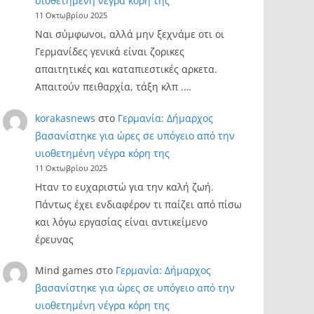
υιοθετημένη νέγρα κόρη της
11 Οκτωβρίου 2025
Ναι σύμφωνοι, αλλά μην ξεχνάμε οτι οι
Γερμανίδες γενικά είναι ζορικες
απαιτητικές και καταπιεστικές αρκετα.
Απαιτούν πειθαρχία, τάξη κλπ .…
korakasnews
στο
Γερμανία: Δήμαρχος
βασανίστηκε για ώρες σε υπόγειο από την
υιοθετημένη νέγρα κόρη της
11 Οκτωβρίου 2025
Ηταν το ευχαριστώ για την καλή ζωή.
Πάντως έχει ενδιαφέρον τι παίζει από πίσω
και λόγω εργασίας είναι αντικείμενο
έρευνας
Mind games
στο
Γερμανία: Δήμαρχος
βασανίστηκε για ώρες σε υπόγειο από την
υιοθετημένη νέγρα κόρη της