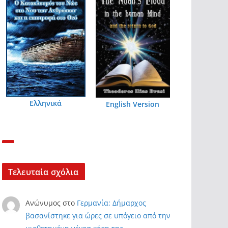
Ελληνικά
English Version
Τελευταία σχόλια
Ανώνυμος
στο
Γερμανία: Δήμαρχος
βασανίστηκε για ώρες σε υπόγειο από την