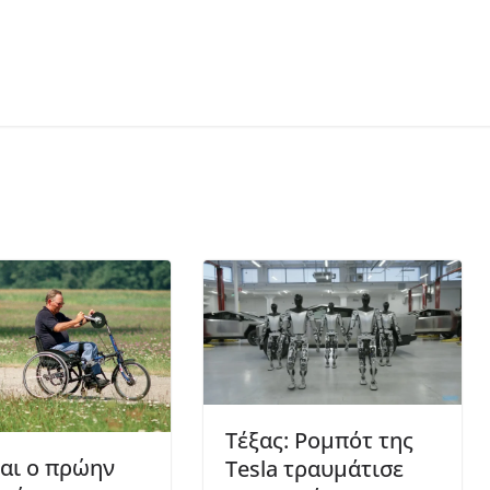
Tέξας: Ρομπότ της
και ο πρώην
Tesla τραυμάτισε