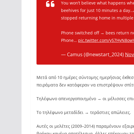
You won’t believe what happens whe
beehives for just 10 minutes a day…A
stopped returning home in multiple
Phone switched off → bees return n
Phone…
pic.twitter.com/y57HyN8ow
— Camus (@newstart_2024)
Nov
Μετά από 10 ημέρες σύντομης ημερήσιας έκθεση
πειράματα δεν κατάφεραν να επιστρέψουν σπίτι
Τηλέφωνο απενεργοποιημένο → οι μέλισσες επι
Το τηλέφωνο μεταδίδει → τεράστιες απώλειες.
Αυτές οι μελέτες (2009–2014) παραμένουν εξαιρ
βρήκαν κανένα αποτέλεσμα, άλλες επέκριναν τη