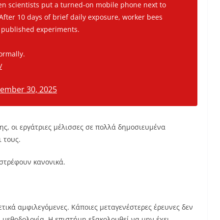
n scientists put a turned-on mobile phone next to
fter 10 days of brief daily exposure, worker bees
 published experiments.
ormally.
V
ember 30, 2025
ς, οι εργάτριες μέλισσες σε πολλά δημοσιευμένα
 τους.
στρέφουν κανονικά.
ετικά αμφιλεγόμενες. Κάποιες μεταγενέστερες έρευνες δεν
 μεθοδολογία. Η επιστήμη εξακολουθεί να μην έχει