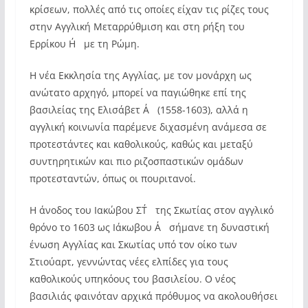
κρίσεων, πολλές από τις οποίες είχαν τις ρίζες τους
στην Αγγλική Μεταρρύθμιση και στη ρήξη του
Ερρίκου Η΄ με τη Ρώμη.
Η νέα Εκκλησία της Αγγλίας, με τον μονάρχη ως
ανώτατο αρχηγό, μπορεί να παγιώθηκε επί της
βασιλείας της Ελισάβετ Α΄ (1558-1603), αλλά η
αγγλική κοινωνία παρέμενε διχασμένη ανάμεσα σε
προτεστάντες και καθολικούς, καθώς και μεταξύ
συντηρητικών και πιο ριζοσπαστικών ομάδων
προτεσταντών, όπως οι πουριτανοί.
Η άνοδος του Ιακώβου ΣΤ΄ της Σκωτίας στον αγγλικό
θρόνο το 1603 ως Ιάκωβου Α΄ σήμανε τη δυναστική
ένωση Αγγλίας και Σκωτίας υπό τον οίκο των
Στιούαρτ, γεννώντας νέες ελπίδες για τους
καθολικούς υπηκόους του βασιλείου. Ο νέος
βασιλιάς φαινόταν αρχικά πρόθυμος να ακολουθήσει