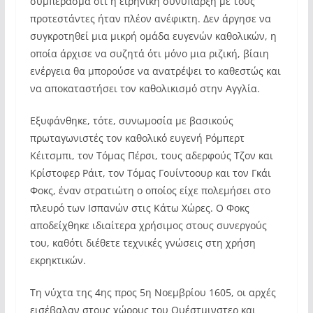
συμπέρασμα ότι η ειρηνική συνύπαρξη με τους
προτεστάντες ήταν πλέον ανέφικτη. Δεν άργησε να
συγκροτηθεί μια μικρή ομάδα ευγενών καθολικών, η
οποία άρχισε να συζητά ότι μόνο μια ριζική, βίαιη
ενέργεια θα μπορούσε να ανατρέψει το καθεστώς και
να αποκαταστήσει τον καθολικισμό στην Αγγλία.
Εξυφάνθηκε, τότε, συνωμοσία με βασικούς
πρωταγωνιστές τον καθολικό ευγενή Ρόμπερτ
Κέιτσμπι, τον Τόμας Πέρσι, τους αδερφούς Τζον και
Κρίστοφερ Ράιτ, τον Τόμας Γουίντοουρ και τον Γκάι
Φοκς, έναν στρατιώτη ο οποίος είχε πολεμήσει στο
πλευρό των Ισπανών στις Κάτω Χώρες. Ο Φοκς
αποδείχθηκε ιδιαίτερα χρήσιμος στους συνεργούς
του, καθότι διέθετε τεχνικές γνώσεις στη χρήση
εκρηκτικών.
Τη νύχτα της 4ης προς 5η Νοεμβρίου 1605, οι αρχές
εισέβαλαν στους χώρους του Ουέστμινστερ και