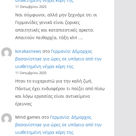
υιοθετημένη νέγρα κόρη της
11 Οκτωβρίου 2025
Ναι σύμφωνοι, αλλά μην ξεχνάμε οτι οι
Γερμανίδες γενικά είναι ζορικες
απαιτητικές και καταπιεστικές αρκετα.
Απαιτούν πειθαρχία, τάξη κλπ .…
korakasnews
στο
Γερμανία: Δήμαρχος
βασανίστηκε για ώρες σε υπόγειο από την
υιοθετημένη νέγρα κόρη της
11 Οκτωβρίου 2025
Ηταν το ευχαριστώ για την καλή ζωή.
Πάντως έχει ενδιαφέρον τι παίζει από πίσω
και λόγω εργασίας είναι αντικείμενο
έρευνας
Mind games
στο
Γερμανία: Δήμαρχος
βασανίστηκε για ώρες σε υπόγειο από την
υιοθετημένη νέγρα κόρη της