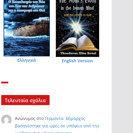
Ελληνικά
English Version
Τελευταία σχόλια
Ανώνυμος
στο
Γερμανία: Δήμαρχος
βασανίστηκε για ώρες σε υπόγειο από την