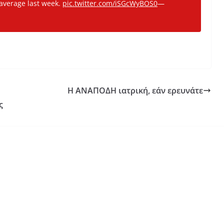
average last week.
pic.twitter.com/iSGcWyBOS0
—
Η ΑΝΑΠΟΔΗ ιατρική, εάν ερευνάτε
ς