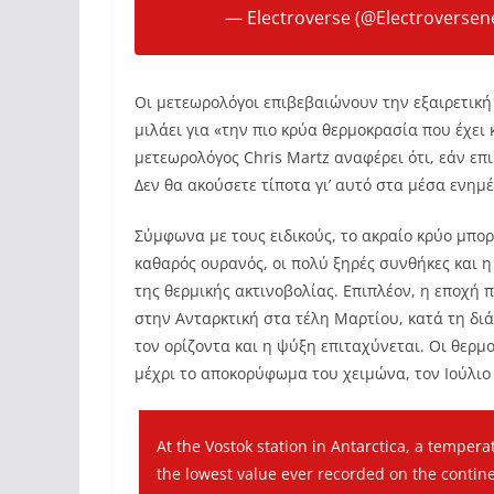
— Electroverse (@Electroversen
Οι μετεωρολόγοι επιβεβαιώνουν την εξαιρετικ
μιλάει για «την πιο κρύα θερμοκρασία που έχει
μετεωρολόγος Chris Martz αναφέρει ότι, εάν επ
Δεν θα ακούσετε τίποτα γι’ αυτό στα μέσα ενη
Σύμφωνα με τους ειδικούς, το ακραίο κρύο μπο
καθαρός ουρανός, οι πολύ ξηρές συνθήκες και
της θερμικής ακτινοβολίας. Επιπλέον, η εποχή 
στην Ανταρκτική στα τέλη Μαρτίου, κατά τη διά
τον ορίζοντα και η ψύξη επιταχύνεται. Οι θερ
μέχρι το αποκορύφωμα του χειμώνα, τον Ιούλιο 
At the Vostok station in Antarctica, a temper
the lowest value ever recorded on the contine