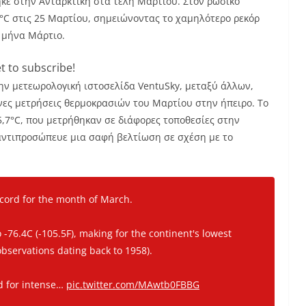
κε στην Ανταρκτική στα τέλη Μαρτίου. Στον ρωσικό
4°C στις 25 Μαρτίου, σημειώνοντας το χαμηλότερο ρεκόρ
ν μήνα Μάρτιο.
t to subscribe!
την μετεωρολογική ιστοσελίδα VentuSky, μεταξύ άλλων,
ενες μετρήσεις θερμοκρασιών του Μαρτίου στην ήπειρο. Το
5,7°C, που μετρήθηκαν σε διάφορες τοποθεσίες στην
η αντιπροσώπευε μια σαφή βελτίωση σε σχέση με το
ecord for the month of March.
 -76.4C (-105.5F), making for the continent's lowest
servations dating back to 1958).
d for intense…
pic.twitter.com/MAwtb0FBBG