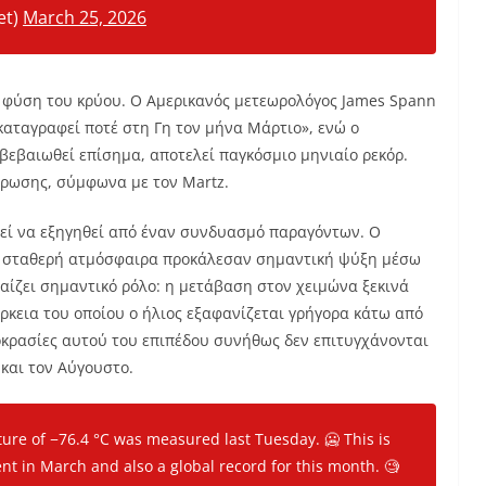
et)
March 25, 2026
ή φύση του κρύου. Ο Αμερικανός μετεωρολόγος James Spann
 καταγραφεί ποτέ στη Γη τον μήνα Μάρτιο», ενώ ο
ιβεβαιωθεί επίσημα, αποτελεί παγκόσμιο μηνιαίο ρεκόρ.
μέρωσης, σύμφωνα με τον Martz.
ρεί να εξηγηθεί από έναν συνδυασμό παραγόντων. Ο
 η σταθερή ατμόσφαιρα προκάλεσαν σημαντική ψύξη μέσω
παίζει σημαντικό ρόλο: η μετάβαση στον χειμώνα ξεκινά
ρκεια του οποίου ο ήλιος εξαφανίζεται γρήγορα κάτω από
μοκρασίες αυτού του επιπέδου συνήθως δεν επιτυγχάνονται
και τον Αύγουστο.
ature of −76.4 °C was measured last Tuesday. 🥶 This is
nt in March and also a global record for this month. 🧐