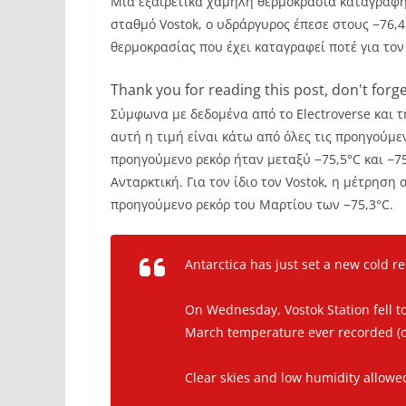
Μια εξαιρετικά χαμηλή θερμοκρασία καταγράφη
σταθμό Vostok, ο υδράργυρος έπεσε στους −76,
θερμοκρασίας που έχει καταγραφεί ποτέ για το
Thank you for reading this post, don't forge
Σύμφωνα με δεδομένα από το Electroverse και 
αυτή η τιμή είναι κάτω από όλες τις προηγούμ
προηγούμενο ρεκόρ ήταν μεταξύ −75,5°C και −7
Ανταρκτική. Για τον ίδιο τον Vostok, η μέτρησ
προηγούμενο ρεκόρ του Μαρτίου των −75,3°C.
Antarctica has just set a new cold r
On Wednesday, Vostok Station fell to
March temperature ever recorded (ob
Clear skies and low humidity allowe