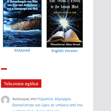
Ελληνικά
English Version
Τελευταία σχόλια
Ανώνυμος
στο
Γερμανία: Δήμαρχος
βασανίστηκε για ώρες σε υπόγειο από την