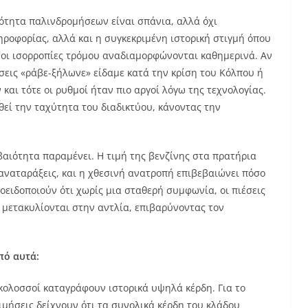
νότητα παλινδρομήσεων είναι σπάνια, αλλά όχι
ηροφορίας, αλλά και η συγκεκριμένη ιστορική στιγμή όπου
ι οι ισορροπίες τρόμου αναδιαμορφώνονται καθημερινά. Αν
εις «ράβε-ξήλωνε» είδαμε κατά την κρίση του Κόλπου ή
ν και τότε οι ρυθμοί ήταν πιο αργοί λόγω της τεχνολογίας.
εί την ταχύτητα του διαδικτύου, κάνοντας την
βαιότητα παραμένει. Η τιμή της βενζίνης στα πρατήρια
 αναταράξεις, και η χθεσινή ανατροπή επιβεβαιώνει πόσο
ροειδοποιούν ότι χωρίς μια σταθερή συμφωνία, οι πιέσεις
α μετακυλίονται στην αντλία, επιβαρύνοντας τον
πό αυτά:
 κολοσσοί καταγράφουν ιστορικά υψηλά κέρδη. Για το
τιμήσεις δείχνουν ότι τα συνολικά κέρδη του κλάδου