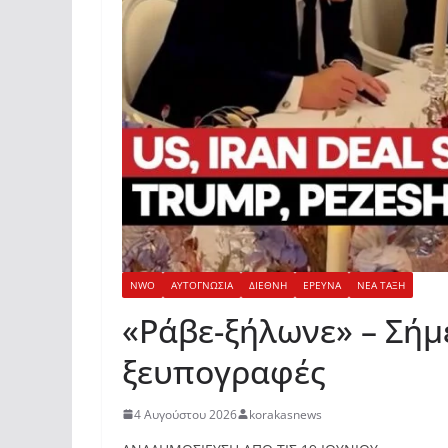
NWO
ΑΥΤΟΓΝΩΣΙΑ
ΔΙΕΘΝΗ
ΕΡΕΥΝΑ
ΝΕΑ ΤΑΞΗ
«Ράβε-ξήλωνε» – Σήμ
ξευπογραφές
4 Αυγούστου 2026
korakasnews