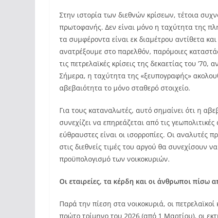
Στην ιστορία των διεθνών κρίσεων, τέτοια συχ
πρωτοφανής. Δεν είναι μόνο η ταχύτητα της πλ
τα συμφέροντα είναι εκ διαμέτρου αντίθετα κα
ανατρέξουμε στο παρελθόν, παρόμοιες καταστάσ
τις πετρελαϊκές κρίσεις της δεκαετίας του ’70, α
Σήμερα, η ταχύτητα της «ξευπογραφής» ακολουθ
αβεβαιότητα το μόνο σταθερό στοιχείο.
Για τους καταναλωτές, αυτό σημαίνει ότι η αβε
συνεχίζει να επηρεάζεται από τις γεωπολιτικές
εύθραυστες είναι οι ισορροπίες. Οι αναλυτές π
στις διεθνείς τιμές του αργού θα συνεχίσουν ν
προϋπολογισμό των νοικοκυριών.
Οι εταιρείες, τα κέρδη και οι άνθρωποι πίσω α
Παρά την πίεση στα νοικοκυριά, οι πετρελαϊκοί
πρώτο τρίμηνο του 2026 (από 1 Μαρτίου), οι εκ