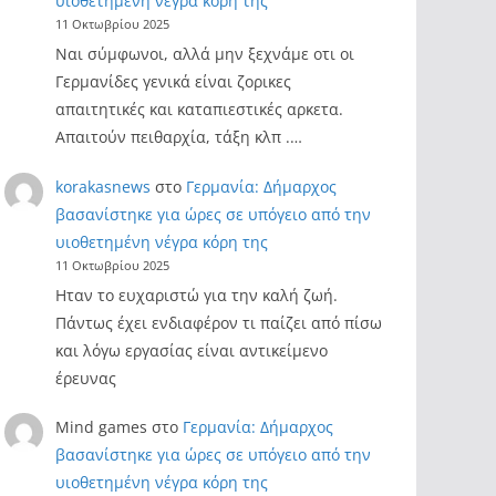
υιοθετημένη νέγρα κόρη της
11 Οκτωβρίου 2025
Ναι σύμφωνοι, αλλά μην ξεχνάμε οτι οι
Γερμανίδες γενικά είναι ζορικες
απαιτητικές και καταπιεστικές αρκετα.
Απαιτούν πειθαρχία, τάξη κλπ .…
korakasnews
στο
Γερμανία: Δήμαρχος
βασανίστηκε για ώρες σε υπόγειο από την
υιοθετημένη νέγρα κόρη της
11 Οκτωβρίου 2025
Ηταν το ευχαριστώ για την καλή ζωή.
Πάντως έχει ενδιαφέρον τι παίζει από πίσω
και λόγω εργασίας είναι αντικείμενο
έρευνας
Mind games
στο
Γερμανία: Δήμαρχος
βασανίστηκε για ώρες σε υπόγειο από την
υιοθετημένη νέγρα κόρη της