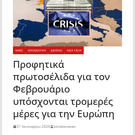
NWO
ΑΠΟΚΑΛΥΨΗ
ΔΙΕΘΝΗ
ΝΕΑ ΤΑΞΗ
Προφητικά
πρωτοσέλιδα για τον
Φεβρουάριο
υπόσχονται τρομερές
μέρες για την Ευρώπη
31 Ιανουαρίου 2026
korakasnews