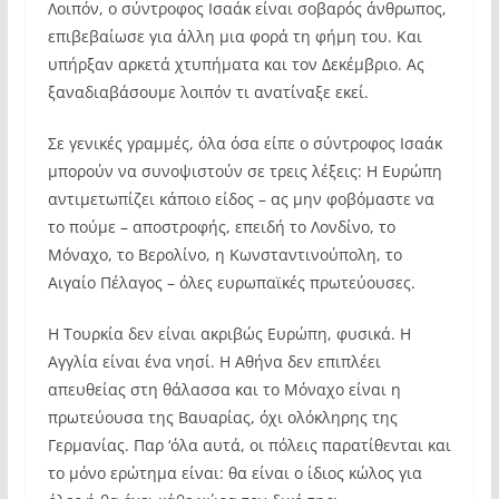
Λοιπόν, ο σύντροφος Ισαάκ είναι σοβαρός άνθρωπος,
επιβεβαίωσε για άλλη μια φορά τη φήμη του. Και
υπήρξαν αρκετά χτυπήματα και τον Δεκέμβριο. Ας
ξαναδιαβάσουμε λοιπόν τι ανατίναξε εκεί.
Σε γενικές γραμμές, όλα όσα είπε ο σύντροφος Ισαάκ
μπορούν να συνοψιστούν σε τρεις λέξεις: Η Ευρώπη
αντιμετωπίζει κάποιο είδος – ας μην φοβόμαστε να
το πούμε – αποστροφής, επειδή το Λονδίνο, το
Μόναχο, το Βερολίνο, η Κωνσταντινούπολη, το
Αιγαίο Πέλαγος – όλες ευρωπαϊκές πρωτεύουσες.
Η Τουρκία δεν είναι ακριβώς Ευρώπη, φυσικά. Η
Αγγλία είναι ένα νησί. Η Αθήνα δεν επιπλέει
απευθείας στη θάλασσα και το Μόναχο είναι η
πρωτεύουσα της Βαυαρίας, όχι ολόκληρης της
Γερμανίας. Παρ ‘όλα αυτά, οι πόλεις παρατίθενται και
το μόνο ερώτημα είναι: θα είναι ο ίδιος κώλος για