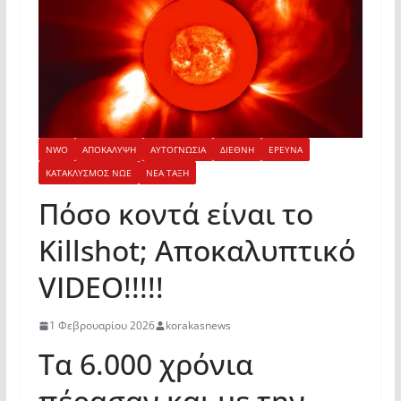
NWO
ΑΠΟΚΑΛΥΨΗ
ΑΥΤΟΓΝΩΣΙΑ
ΔΙΕΘΝΗ
ΕΡΕΥΝΑ
ΚΑΤΑΚΛΥΣΜΟΣ ΝΩΕ
ΝΕΑ ΤΑΞΗ
Πόσο κοντά είναι το
Killshot; Αποκαλυπτικό
VIDEO!!!!!
1 Φεβρουαρίου 2026
korakasnews
Τα 6.000 χρόνια
πέρασαν και με την