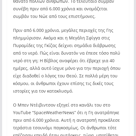
θάνατο πολλών ανθρώπων. Το τελευταίο συμβάν
συνέβη πριν από 6.000 χρόνια και ονομάζεται
συμβάν του Νώε από τους επιστήμονες.
Πριν από 6.000 χρόνια, μεγάλες περιοχές της Γης
πλημμύρισαν. Ακόμα και η Μεγάλη Σφίγγα στις
Πυραμίδες της Γκίζας δείχνει σημάδια διάβρωσης
από το νερό. Πώς είναι δυνατόν να έπεσε τόσο πολύ
νερό στη γη; Η Βίβλος αναφέρει ότι έβρεχε για 40
ημέρες, αλλά αυτό ίσχυε μόνο για την περιοχή όπου
είχε διαδοθεί ο λόγος του Θεού. Σε πολλά μέρη του
κόσμου, οι άνθρωποι έχουν επίσης τις δικές τους
ιστορίες για τον κατακλυσμό.
Ο Μπεν Ντέιβιντσον εξηγεί στο κανάλι του στο
YouTube “SpaceWeatherNews” ότι η Γη ανατράπηκε
πριν από 6.000 χρόνια. Αυτή η ανατροπή προκάλεσε
τεράστια τσουνάμι παγκοσμίως. Οι άνθρωποι τότε
επέζησαν επειδή ήταν αυτάρκεις. τώρα, υποτίθεται