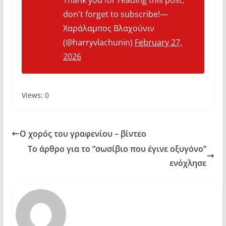
Thank you for reading this post,
don't forget to subscribe!—
Χαράλαμπος Βλαχούνιν
(@harryvlachunin)
February 27,
2026
Views: 0
Ο χορός του γραφενίου – βίντεο
Το άρθρο για το “σωσίβιο που έγινε οξυγόνο”
ενόχλησε