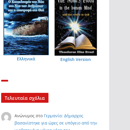
Ελληνικά
English Version
Τελευταία σχόλια
Ανώνυμος
στο
Γερμανία: Δήμαρχος
βασανίστηκε για ώρες σε υπόγειο από την