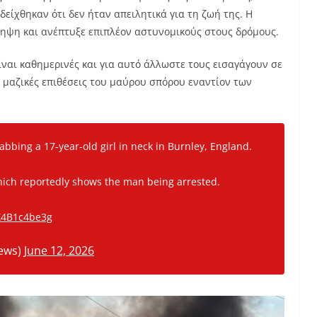
είχθηκαν ότι δεν ήταν απειλητικά για τη ζωή της. Η
ηψη και ανέπτυξε επιπλέον αστυνομικούς στους δρόμους.
ίναι καθημερινές και για αυτό άλλωστε τους εισαγάγουν σε
ι μαζικές επιθέσεις του μαύρου σπόρου εναντίον των
bbing a 17-year-old girl in neck in Burnley, England.
ich reportedly shows the man being arrested.
/X4B1c4be3g
ews)
June 12, 2026