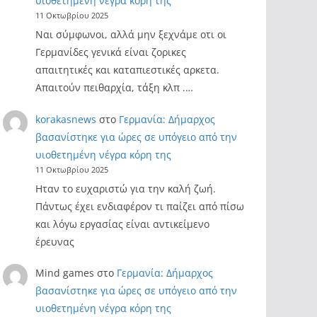
υιοθετημένη νέγρα κόρη της
11 Οκτωβρίου 2025
Ναι σύμφωνοι, αλλά μην ξεχνάμε οτι οι
Γερμανίδες γενικά είναι ζορικες
απαιτητικές και καταπιεστικές αρκετα.
Απαιτούν πειθαρχία, τάξη κλπ .…
korakasnews
στο
Γερμανία: Δήμαρχος
βασανίστηκε για ώρες σε υπόγειο από την
υιοθετημένη νέγρα κόρη της
11 Οκτωβρίου 2025
Ηταν το ευχαριστώ για την καλή ζωή.
Πάντως έχει ενδιαφέρον τι παίζει από πίσω
και λόγω εργασίας είναι αντικείμενο
έρευνας
Mind games
στο
Γερμανία: Δήμαρχος
βασανίστηκε για ώρες σε υπόγειο από την
υιοθετημένη νέγρα κόρη της