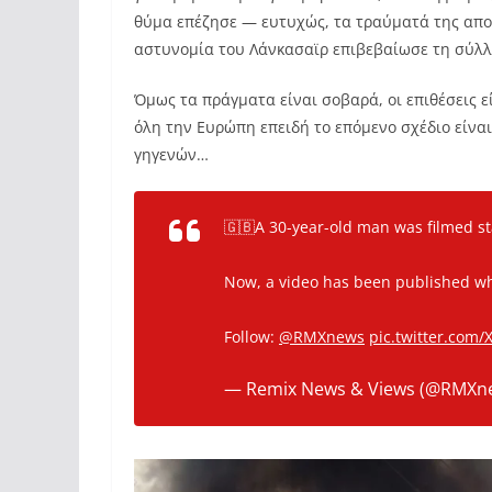
θύμα επέζησε — ευτυχώς, τα τραύματά της αποδ
αστυνομία του Λάνκασαϊρ επιβεβαίωσε τη σύλλ
Όμως τα πράγματα είναι σοβαρά, οι επιθέσεις ε
όλη την Ευρώπη επειδή το επόμενο σχέδιο είνα
γηγενών…
🇬🇧A 30-year-old man was filmed sta
Now, a video has been published wh
Follow:
@RMXnews
pic.twitter.com
— Remix News & Views (@RMXn