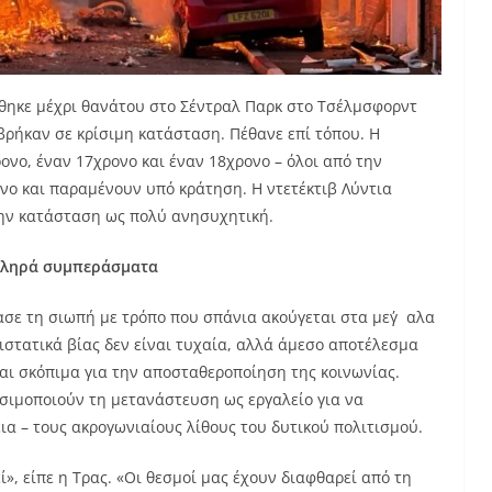
ώθηκε μέχρι θανάτου στο Σέντραλ Παρκ στο Τσέλμσφορντ
βρήκαν σε κρίσιμη κατάσταση. Πέθανε επί τόπου. Η
ονο, έναν 17χρονο και έναν 18χρονο – όλοι από την
όνο και παραμένουν υπό κράτηση. Η ντετέκτιβ Λύντια
την κατάσταση ως πολύ ανησυχητική.
σκληρά συμπεράσματα
σε τη σιωπή με τρόπο που σπάνια ακούγεται στα μεγ΄αλα
ιστατικά βίας δεν είναι τυχαία, αλλά άμεσο αποτέλεσμα
αι σκόπιμα για την αποσταθεροποίηση της κοινωνίας.
σιμοποιούν τη μετανάστευση ως εργαλείο για να
ια – τους ακρογωνιαίους λίθους του δυτικού πολιτισμού.
ί», είπε η Τρας. «Οι θεσμοί μας έχουν διαφθαρεί από τη