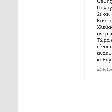
Θέμη
Παναγ
2) και
Κοντα
Χλεύα
ανεμφ
Τώρα 
είναι 
ανακύ
καθηγ
2 Φεβρο