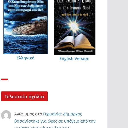
Ελληνικά
English Version
Τελευταία σχόλια
Ανώνυμος
στο
Γερμανία: Δήμαρχος
βασανίστηκε για ώρες σε υπόγειο από την