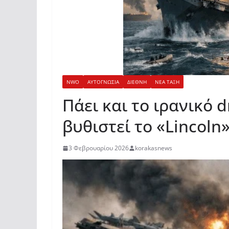
NWO
ΑΥΤΟΓΝΩΣΙΑ
ΔΙΕΘΝΗ
ΝΕΑ ΤΑΞΗ
Πάει και το ιρανικό 
βυθιστεί το «Lincoln
3 Φεβρουαρίου 2026
korakasnews