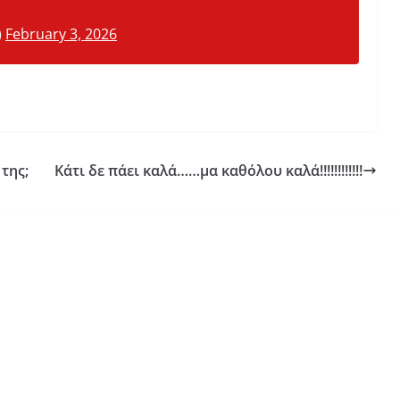
)
February 3, 2026
της;
Kάτι δε πάει καλά……μα καθόλου καλά‼️‼️‼️‼️‼️‼️