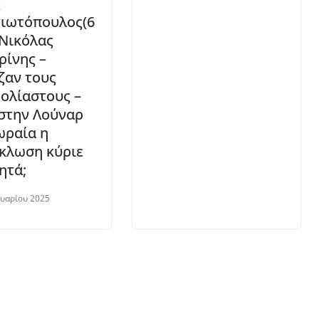
ς
ιωτόπουλος(6
 Nικόλας
ρίνης –
ζαν τους
ολίαστους –
στην Λούναρ
ωραία η
κλωση κύριε
ητά;
υαρίου 2025