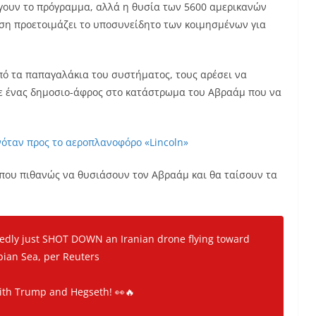
άγουν το πρόγραμμα, αλλά η θυσία των 5600 αμερικανών
ηση προετοιμάζει το υποσυνείδητο των κοιμησμένων για
πό τα παπαγαλάκια του συστήματος, τους αρέσει να
ε ένας δημοσιο-άφρος στο κατάστρωμα του Αβραάμ που να
νόταν προς το αεροπλανοφόρo «Lincoln»
 που πιθανώς να θυσιάσουν τον Αβραάμ και θα ταίσουν τα
tedly just SHOT DOWN an Iranian drone flying toward
bian Sea, per Reuters
with Trump and Hegseth! 👀🔥