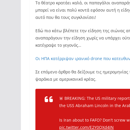
Το θέατρο κρατάει καλά, οι παπαγάλοι αναπαρ
μπορεί να είναι πολύ κοντά εφόσον αυτή η είδ
αυτό που θα τους συγκλονίσει!
Εδώ πιο κάτω βλέπετε την είδηση της σιώνας α
αναπαράγουν την είδηση χωρίς να υπάρχει ούτ
κατέγραψε το γεγονός…
Οι ΗΠΑ κατέρριψαν ιρανικό drone που κατευθυ
Σε επόμενο άρθρο θα δείξουμε τις ημερομηνίας
ψαράκια με αμερικανικό κρέας.
🚨 BREAKING: The US military repor
the USS Abraham Lincoln in the Ara
Is Iran about to FAFO? Don't screw 
pic.twitter.com/E2Y0QXd4IN