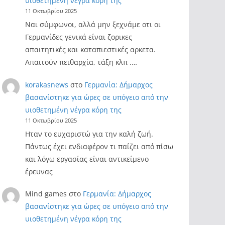
υιοθετημένη νέγρα κόρη της
11 Οκτωβρίου 2025
Ναι σύμφωνοι, αλλά μην ξεχνάμε οτι οι
Γερμανίδες γενικά είναι ζορικες
απαιτητικές και καταπιεστικές αρκετα.
Απαιτούν πειθαρχία, τάξη κλπ .…
korakasnews
στο
Γερμανία: Δήμαρχος
βασανίστηκε για ώρες σε υπόγειο από την
υιοθετημένη νέγρα κόρη της
11 Οκτωβρίου 2025
Ηταν το ευχαριστώ για την καλή ζωή.
Πάντως έχει ενδιαφέρον τι παίζει από πίσω
και λόγω εργασίας είναι αντικείμενο
έρευνας
Mind games
στο
Γερμανία: Δήμαρχος
βασανίστηκε για ώρες σε υπόγειο από την
υιοθετημένη νέγρα κόρη της