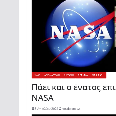
NWO
ΑΠΟΚΑΛΥΨΗ
ΔΙΕΘΝΗ
ΕΡΕΥΝΑ
ΝΕΑ ΤΑΞΗ
Πάει και ο ένατος ε
NASA
8 Απριλίου 2026
korakasnews