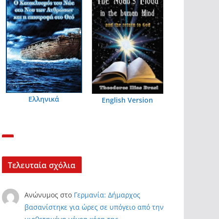
Ελληνικά
English Version
Τελευταία σχόλια
Ανώνυμος
στο
Γερμανία: Δήμαρχος
βασανίστηκε για ώρες σε υπόγειο από την