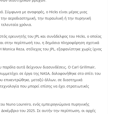
δυνων διαστημικών βράχων.
ό. Σύμφωνα με αναφορές, ο Hicks είναι μέρος μιας
 την αεροδιαστημική, την πυραυλική ή την πυρηνική
 τελευταία χρόνια.
στός ερευνητής του JPL και συνάδελφος του Hicks, ο οποίος
 Και στην περίπτωσή του, η δημόσια πληροφόρηση σχετικά
Η Monica Reza, στέλεχος του JPL, εξαφανίστηκε χωρίς ίχνος
υ παρόλα αυτά δείχνουν διασυνδέσεις. Ο Carl Grillmair,
συμμετέχει σε έργα της NASA, δολοφονήθηκε στο σπίτι του
ου επικεντρώθηκε, μεταξύ άλλων, σε διαστημικά
τεχνολογία που μπορεί επίσης να έχει στρατιωτικές
του Nuno Loureiro, ενός εμπειρογνώμονα πυρηνικής
Δεκέμβριο του 2025. Σε αυτήν την περίπτωση, οι αρχές