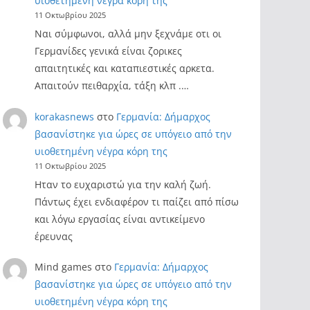
υιοθετημένη νέγρα κόρη της
11 Οκτωβρίου 2025
Ναι σύμφωνοι, αλλά μην ξεχνάμε οτι οι
Γερμανίδες γενικά είναι ζορικες
απαιτητικές και καταπιεστικές αρκετα.
Απαιτούν πειθαρχία, τάξη κλπ .…
korakasnews
στο
Γερμανία: Δήμαρχος
βασανίστηκε για ώρες σε υπόγειο από την
υιοθετημένη νέγρα κόρη της
11 Οκτωβρίου 2025
Ηταν το ευχαριστώ για την καλή ζωή.
Πάντως έχει ενδιαφέρον τι παίζει από πίσω
και λόγω εργασίας είναι αντικείμενο
έρευνας
Mind games
στο
Γερμανία: Δήμαρχος
βασανίστηκε για ώρες σε υπόγειο από την
υιοθετημένη νέγρα κόρη της