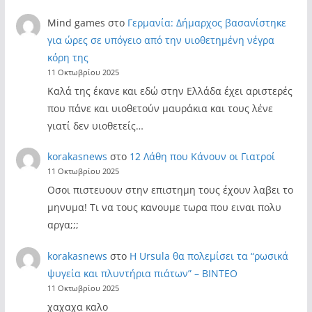
Mind games
στο
Γερμανία: Δήμαρχος βασανίστηκε
για ώρες σε υπόγειο από την υιοθετημένη νέγρα
κόρη της
11 Οκτωβρίου 2025
Καλά της έκανε και εδώ στην Ελλάδα έχει αριστερές
που πάνε και υιοθετούν μαυράκια και τους λένε
γιατί δεν υιοθετείς…
korakasnews
στο
12 Λάθη που Κάνουν οι Γιατροί
11 Οκτωβρίου 2025
Οσοι πιστευουν στην επιστημη τους έχουν λαβει το
μηνυμα! Τι να τους κανουμε τωρα που ειναι πολυ
αργα;;;
korakasnews
στο
Η Ursula θα πολεμίσει τα “ρωσικά
ψυγεία και πλυντήρια πιάτων” – ΒΙΝΤΕΟ
11 Οκτωβρίου 2025
χαχαχα καλο