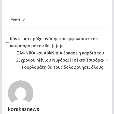
Views: 0
Κάντε μια πράξη αγάπης και εμφολιάστε τον
κουμπαρά με την 6η 💉💉💉
ΞΑΦΝΙΚΑ και ΑΙΦΝΙΔΙΑ έσκασε η καρδιά του
33χρονου Μένιου Νιφόρα! Η σέκτα Τσιοδρα-
Γουρλομάτη θα τους δολοφονήσει όλους
korakasnews