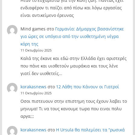
Ηταν το ευχαριστώ για την καλή ζωή. Πάντως έχει
ενδιαφέρον τι παίζει από πίσω και λόγω εργασίας
είναι αντικείμενο έρευνας
Mind games
στο
Γερμανία: Δήμαρχος βασανίστηκε
για ώρες σε υπόγειο από την υιοθετημένη νέγρα
κόρη της
11 Οκτωβρίου 2025
Καλά της έκανε και εδώ στην Ελλάδα έχει αριστερές
που πάνε και υιοθετούν μαυράκια και τους λένε
γιατί δεν υιοθετείς…
korakasnews
στο
12 Λάθη που Κάνουν οι Γιατροί
11 Οκτωβρίου 2025
Οσοι πιστευουν στην επιστημη τους έχουν λαβει το
μηνυμα! Τι να τους κανουμε τωρα που ειναι πολυ
αργα;;;
korakasnews
στο
Η Ursula θα πολεμίσει τα “ρωσικά