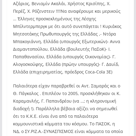
Αζάριος, Βενιαμίν Ακαλάι, Χρήστος Κρισίπης, Χ.
Περέζ, Χ. Ρόζενστειν !!!!Να αναφέρουμε και μερικούς
… Έλληνες προσκεκλημένους της Λέσχης
Μπίλντερμπεργκ με ότι αυτό συνεπάγεται ! Κυριάκος
Μητσοτάκης Πρωθυπουργός της Ελλάδας ,- Ντόρα
Μπακογιάννη, Ελλάδα (υπουργός Εξωτερικών)- Αννα
Διαμαντοπούλου, Ελλάδα (βουλευτής ΠαΣοΚ)- Ι.
Παπαθανασίου, Ελλάδα (υπουργός Οικονομίας)- Γ.
Αλογοσκούφης, Ελλάδα (πρώην υπουργός)- Γ. Δαυίδ,
Ελλάδα (επιχειρηματίας, πρόεδρος Coca-Cola 3Ε)
Παλαιότερα είχαν παραβρεθεί οι Αντ. Σαμαράς και ο
Θ. Πάγκαλος . Επιπλέον το 2005, προσκλήθηκαν οι Κ.
Καραμανλής, Γ. Παπανδρέου (να …; η κληρονομική
διαδοχή !). Παράλληλα βέβαια αξίζει να σημειωθεί
ότι το Κ.Κ.Ε. είναι ένα από τα παλαιότερα
κομμουνιστικά κόμματα του κόσμου. Το ΠΑΣΟΚ, η
ΝΔ, ο ΣΥ.ΡΙΖ.Α.-ΣΥΝΑΣΠΙΣΜΟΣ είναι κόμματα τα οποία