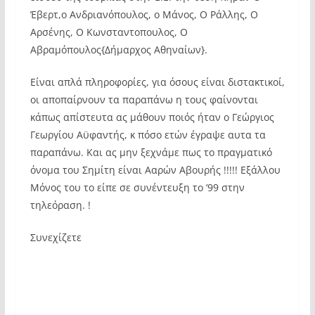
Έβερτ,ο Ανδριανόπουλος, ο Μάνος, Ο Ράλλης, Ο
Αρσένης, Ο Κωνσταντοπουλος, Ο
Αβραμόπουλος{Δήμαρχος Αθηναίων}.
Είναι απλά πληροφορίες, για όσους είναι διστακτικοί,
οι αποπαίρνουν τα παραπάνω η τους φαίνονται
κάπως απίστευτα ας μάθουν ποιός ήταν ο Γεώργιος
Γεωργίου Αϋφαντής, κ πόσο ετών έγραψε αυτα τα
παραπάνω. Και ας μην ξεχνάμε πως το πραγματικό
όνομα του Σημίτη είναι Ααρών Αβουρής !!!!! Εξάλλου
Μόνος του το είπε σε συνέντευξη το ’99 στην
τηλεόραση. !
Συνεχίζετε