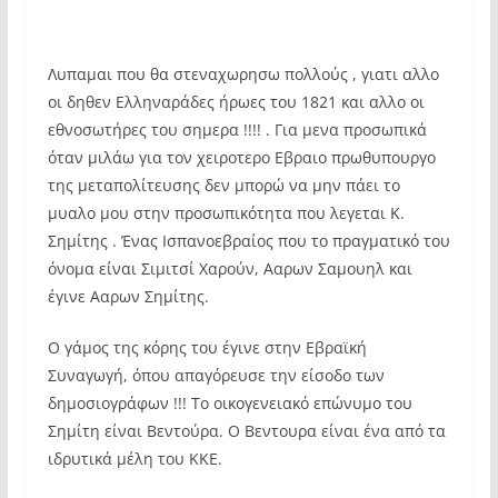
Λυπαμαι που θα στεναχωρησω πολλούς , γιατι αλλο
οι δηθεν Ελληναράδες ήρωες του 1821 και αλλο οι
εθνοσωτήρες του σημερα !!!! . Για μενα προσωπικά
όταν μιλάω για τον χειροτερο Εβραιο πρωθυπουργο
της μεταπολίτευσης δεν μπορώ να μην πάει το
μυαλο μου στην προσωπικότητα που λεγεται Κ.
Σημίτης . Ένας Ισπανοεβραίος που το πραγματικό του
όνομα είναι Σιμιτσί Χαρούν, Ααρων Σαμουηλ και
έγινε Ααρων Σημίτης.
Ο γάμος της κόρης του έγινε στην Εβραϊκή
Συναγωγή, όπου απαγόρευσε την είσοδο των
δημοσιογράφων !!! Το οικογενειακό επώνυμο του
Σημίτη είναι Βεντούρα. Ο Βεντουρα είναι ένα από τα
ιδρυτικά μέλη του ΚΚΕ.