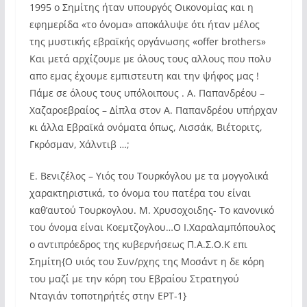
1995 ο Σημίτης ήταν υπουργός Οικονομίας και η
εφημερίδα «το όνομα» αποκάλυψε ότι ήταν μέλος
της μυστικής εβραϊκής οργάνωσης «offer brothers»
Και μετά αρχίζουμε με όλους τους αλλους που πολυ
απο εμας έχουμε εμπιστευτη και την ψήφος μας !
Πάμε σε όλους τους υπόλοιπους . Α. Παπανδρέου –
Χαζαροεβραίος – Δίπλα στον Α. Παπανδρέου υπήρχαν
κι άλλα Εβραϊκά ονόματα όπως, Λισσάκ, Βιέτοριτς,
Γκρόσμαν, Χάλντιβ …;
Ε. Βενιζέλος – Υιός του Τουρκόγλου με τα μογγολικά
χαρακτηριστικά, το όνομα του πατέρα του είναι
καθ’αυτού Τουρκογλου. Μ. Χρυσοχοιδης- Το κανονικό
του όνομα είναι Κοεμτζογλου…Ο Ι.Χαραλαμπόπουλος
ο αντιπρόεδρος της κυβερνήσεως Π.Α.Σ.Ο.Κ επι
Σημίτη{Ο υιός του Συν/ρχης της Μοσάντ η δε κόρη
του μαζί με την κόρη του Εβραίου Στρατηγού
Νταγιάν τοποτηρήτές στην ΕΡΤ-1}