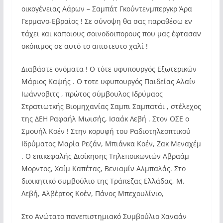
οικογένειας Αάρων – Σαμπάτ Γκούντενμπεργκρ Άρα
Γερμανο-Εβραίος ! Σε σύνοψη θα σας παραθέσω εν
τάχει και καποιους σοινοδοιπορους που μας έφτασαν
σκόπιμος σε αυτό το απιστευτο χαλί !
Διαβάστε ονόματα ! Ο τότε υφυπουργός Εξωτερικών
Μάριος Καψής . Ο τοτε υφυπουργός Παιδείας Αλαίν
Ιωάννοβιτς , πρώτος σύμβουλος Ιδρύμαος
Στρατιωτκής Βιομηχανίας Σαμπι Σαμπατάι , στέλεχος
της ΔΕΗ Ραφαήλ Μωισής, Ισαάκ Λεβή . Στον ΟΣΕ ο
Σμουήλ Κοέν ! Στην κορυφή του Ραδιοτηλεοπτικού
Ιδρύματος Μαρία Ρεζάν, Μπιάνκα Κοέν, Ζακ Μεναχέμ
. Ο επικεφαλής Διοίκησης Τηλεποικωνιών Αβραάμ
Μορντος, Χαίμ Καπέτας, Βενιαμίν Αλμπαλάς. Στο
διοικητικό συμβούλιο της Τράπεζας Ελλάδας, Μ.
Λεβή, Αλβέρτος Κοέν, Πάνος Μπεχουλίνιο,
Στο Ανώτατο πανεπιστημιακό Συμβούλιο Χαναάν