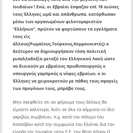
Ιουδαίων ! Ενώ, οι Εβραίοι έσφαζαν επί 18 αιώνες
τους Έλληνες ωμά και απάνθρωπα, κατόρθωσαν
μέσω των οργανωμένων φιλοτομαριστών
“Ελλήνων”, πρώτον να φορτώσουν τα εγκλήματα
τους είς
άλλους{Ρωμαίους,Τούρκους,Κομμουνιστές} κ
δεύτερον να δημιουργήσουν τόση πολιτική
μισαλλαδοξία μεταξύ του Ελληνικού Λαού ώστε
να διοικούν με εβραίους πρωθυπουργούς κ
υπουργούς γαμπρούς η νύφες εβραίων, κ οι
Έλληνες να χειροκροτούν με πάθος τους σφαγείς
των προγόνων τους, μπράβο τους.
Μην σκεφθείτε οτι αν φέρουμε τους άλλους θα
είμαστε καλύτερα, διότι σε όλα τα κόμματα το ίδιο
ακριβώς συμβαίνει, π.χ. κατά τον πόλεμο του
Κοσσόβου κατά την συμφωνία του Ελσίνκι δια την
είσοδο της τουρκίας στην Ε.Ε. την θέση πήραν Ο