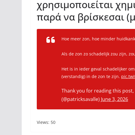
χρησιμοποιείται χημ
παρά να βρίσκεσαι (μ
Hoe meer zon, hoe minder huidkank
Als de zon zo schadelijk zou zijn, z
Het is in ieder geval schadelijker
(verstandig) in de zon te zijn.
pic.tw
Thank you for reading this post,
(@patricksavalle)
June 3, 2026
Views: 50