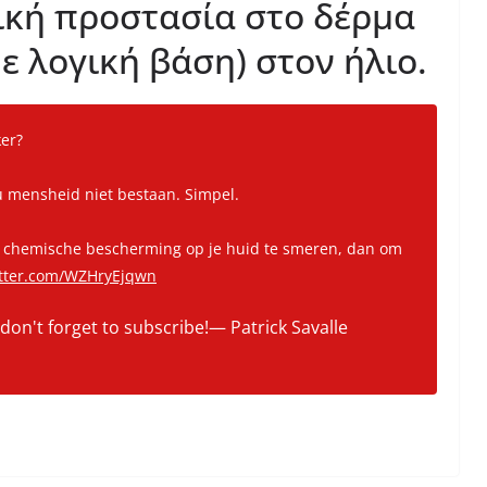
ική προστασία στο δέρμα
ε λογική βάση) στον ήλιο.
er?
ou mensheid niet bestaan. Simpel.
 om chemische bescherming op je huid te smeren, dan om
itter.com/WZHryEjqwn
 don't forget to subscribe!— Patrick Savalle