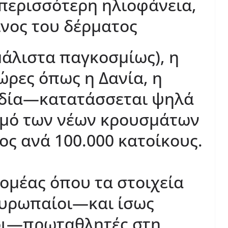
ερισσότερη ηλιοφάνεια,
ίνος του δέρματος
μάλιστα παγκοσμίως), η
ρες όπως η Δανία, η
ηδία—κατατάσσεται ψηλά
θμό των νέων κρουσμάτων
ος ανά 100.000 κατοίκους.
τομέας όπου τα στοιχεία
 Ευρωπαίοι—και ίσως
οι—πρωταθλητές στη