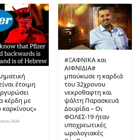
#ΞΑΦΝΙΚΑ και
ΑΙΦΝΙΔΙΑ#
μπούκωσε η καρδιά
ληματική
του 32χρονου
 είναι έτοιμη
νεκροθαφτη και
αργυρώσει
ψάλτη Παρασκευά
α κέρδη με
Δουρίδα – Οι
o καρκίνους»
ΦΟΛΕΣ-19 ήταν
ύστου 2024
υποχρεωτικές
ωρολογιακές