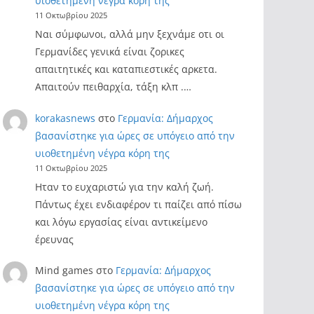
υιοθετημένη νέγρα κόρη της
11 Οκτωβρίου 2025
Ναι σύμφωνοι, αλλά μην ξεχνάμε οτι οι
Γερμανίδες γενικά είναι ζορικες
απαιτητικές και καταπιεστικές αρκετα.
Απαιτούν πειθαρχία, τάξη κλπ .…
korakasnews
στο
Γερμανία: Δήμαρχος
βασανίστηκε για ώρες σε υπόγειο από την
υιοθετημένη νέγρα κόρη της
11 Οκτωβρίου 2025
Ηταν το ευχαριστώ για την καλή ζωή.
Πάντως έχει ενδιαφέρον τι παίζει από πίσω
και λόγω εργασίας είναι αντικείμενο
έρευνας
Mind games
στο
Γερμανία: Δήμαρχος
βασανίστηκε για ώρες σε υπόγειο από την
υιοθετημένη νέγρα κόρη της