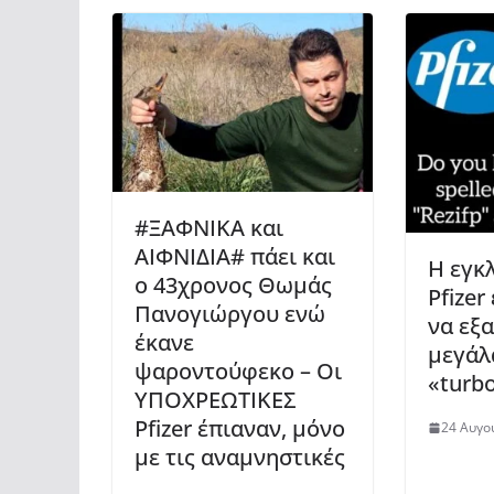
#ΞΑΦΝΙΚΑ και
ΑΙΦΝΙΔΙΑ# πάει και
Η εγκ
ο 43χρονος Θωμάς
Pfizer
Πανογιώργου ενώ
να εξ
έκανε
μεγάλ
ψαροντούφεκο – Οι
«turb
ΥΠΟΧΡΕΩΤΙΚΕΣ
Pfizer έπιαναν, μόνο
24 Αυγο
με τις αναμνηστικές