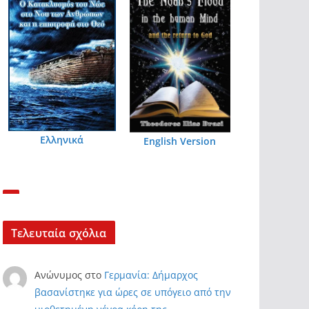
Ελληνικά
English Version
Τελευταία σχόλια
Ανώνυμος
στο
Γερμανία: Δήμαρχος
βασανίστηκε για ώρες σε υπόγειο από την