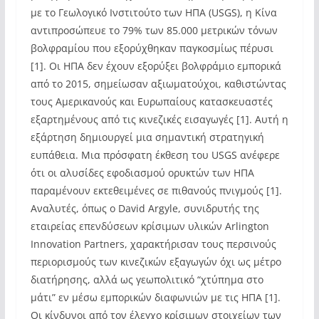
με το Γεωλογικό Ινστιτούτο των ΗΠΑ (USGS), η Κίνα
αντιπροσώπευε το 79% των 85.000 μετρικών τόνων
βολφραμίου που εξορύχθηκαν παγκοσμίως πέρυσι
[1]. Οι ΗΠΑ δεν έχουν εξορύξει βολφράμιο εμπορικά
από το 2015, σημείωσαν αξιωματούχοι, καθιστώντας
τους Αμερικανούς και Ευρωπαίους κατασκευαστές
εξαρτημένους από τις κινεζικές εισαγωγές [1]. Αυτή η
εξάρτηση δημιουργεί μια σημαντική στρατηγική
ευπάθεια. Μια πρόσφατη έκθεση του USGS ανέφερε
ότι οι αλυσίδες εφοδιασμού ορυκτών των ΗΠΑ
παραμένουν εκτεθειμένες σε πιθανούς πνιγμούς [1].
Αναλυτές, όπως ο David Argyle, συνιδρυτής της
εταιρείας επενδύσεων κρίσιμων υλικών Arlington
Innovation Partners, χαρακτήρισαν τους περσινούς
περιορισμούς των κινεζικών εξαγωγών όχι ως μέτρο
διατήρησης, αλλά ως γεωπολιτικό “χτύπημα στο
μάτι” εν μέσω εμπορικών διαφωνιών με τις ΗΠΑ [1].
Οι κίνδυνοι από τον έλεγχο κρίσιμων στοιχείων των