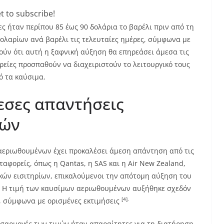
t to subscribe!
ς ήταν περίπου 85 έως 90 δολάρια το βαρέλι πριν από τη
δολαρίων ανά βαρέλι τις τελευταίες ημέρες, σύμφωνα με
ούν ότι αυτή η ξαφνική αύξηση θα επηρεάσει άμεσα τις
ιρείες προσπαθούν να διαχειριστούν το λειτουργικό τους
ό τα καύσιμα.
εσες απαντήσεις
ιών
αεριωθουμένων έχει προκαλέσει άμεση απάντηση από τις
ταφορείς, όπως η Qantas, η SAS και η Air New Zealand,
ών εισιτηρίων, επικαλούμενοι την απότομη αύξηση του
Η τιμή των καυσίμων αεριωθουμένων αυξήθηκε σχεδόν
[4].
, σύμφωνα με ορισμένες εκτιμήσεις
ροσαρμογές των τιμών ήταν απαραίτητες για τη διατήρηση