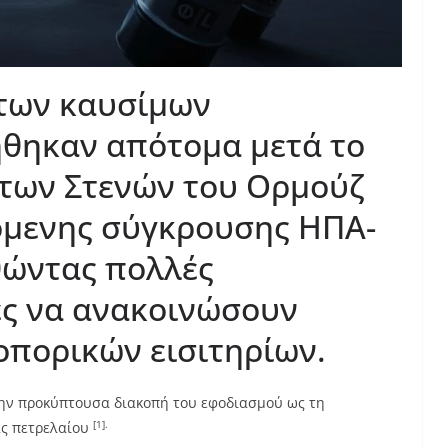
 των καυσίμων
θηκαν απότομα μετά το
 των Στενών του Ορμούζ
όμενης σύγκρουσης ΗΠΑ-
ωθώντας πολλές
ες να ανακοινώσουν
οπορικών εισιτηρίων.
την προκύπτουσα διακοπή του εφοδιασμού ως τη
[1].
άς πετρελαίου