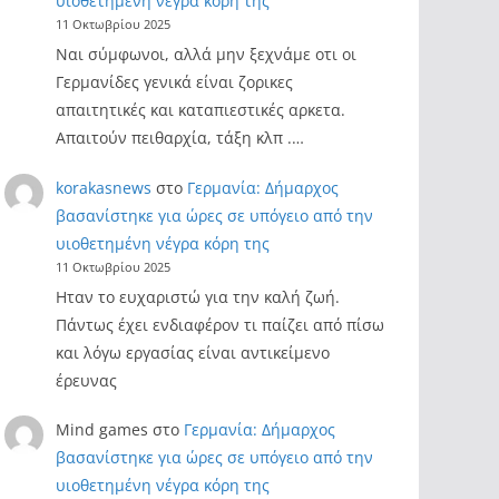
υιοθετημένη νέγρα κόρη της
11 Οκτωβρίου 2025
Ναι σύμφωνοι, αλλά μην ξεχνάμε οτι οι
Γερμανίδες γενικά είναι ζορικες
απαιτητικές και καταπιεστικές αρκετα.
Απαιτούν πειθαρχία, τάξη κλπ .…
korakasnews
στο
Γερμανία: Δήμαρχος
βασανίστηκε για ώρες σε υπόγειο από την
υιοθετημένη νέγρα κόρη της
11 Οκτωβρίου 2025
Ηταν το ευχαριστώ για την καλή ζωή.
Πάντως έχει ενδιαφέρον τι παίζει από πίσω
και λόγω εργασίας είναι αντικείμενο
έρευνας
Mind games
στο
Γερμανία: Δήμαρχος
βασανίστηκε για ώρες σε υπόγειο από την
υιοθετημένη νέγρα κόρη της