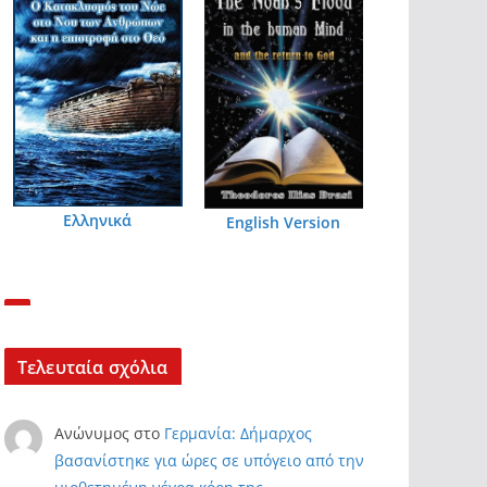
Ελληνικά
English Version
Τελευταία σχόλια
Ανώνυμος
στο
Γερμανία: Δήμαρχος
βασανίστηκε για ώρες σε υπόγειο από την