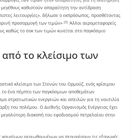
υ μεγέθους καθιστούν απαραίτητη την αντίδραση
πιστες λειτουργίες», δήλωσε ο εκπρόσωπος, προσθέτοντας
[3].
σωρινή προσαρμογή των τιμών»
Άλλοι αερομεταφορείς
ς καθώς το σοκ των τιμών κινείται στο παγκόσμιο
από το κλείσιμο των
ιαστικό κλείσιμο των Στενών του Ορμούζ, ενός κρίσιμου
 το ένα πέμπτο των παγκόσμιων αποθεμάτων
σμα στρατιωτικών ενεργειών και απειλών για τη ναυτιλία
αρξη του πολέμου. Ο Διεθνής Οργανισμός Ενέργειας έχει
τη μεγαλύτερη διακοπή του εφοδιασμού πετρελαίου στην
 καυσίμων αεριωθουμένων να περιορίσουν τις εξαγωγές.