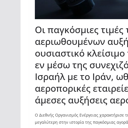
Οι παγκόσμιες τιμές
αεριωθουμένων αυξή
ουσιαστικό κλείσιμο
εν μέσω της συνεχιζ
Ισραήλ με το Ιράν, 
αεροπορικές εταιρεί
άμεσες αυξήσεις αερ
Ο Διεθνής Οργανισμός Ενέργειας χαρακτήρισε 
μεγαλύτερη στην ιστορία της παγκόσμιας αγορ