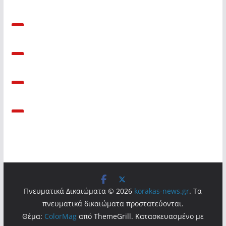
Πνευματικά Δικαιώματα © 2026
korakas-news.gr
. Τα
πνευματικά δικαιώματα προστατεύονται.
Θέμα:
ColorMag
από ThemeGrill. Κατασκευασμένο με