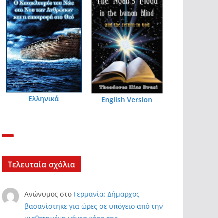
Ελληνικά
English Version
Τελευταία σχόλια
Ανώνυμος
στο
Γερμανία: Δήμαρχος
βασανίστηκε για ώρες σε υπόγειο από την