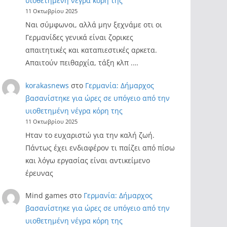
υιοθετημένη νέγρα κόρη της
11 Οκτωβρίου 2025
Ναι σύμφωνοι, αλλά μην ξεχνάμε οτι οι
Γερμανίδες γενικά είναι ζορικες
απαιτητικές και καταπιεστικές αρκετα.
Απαιτούν πειθαρχία, τάξη κλπ .…
korakasnews
στο
Γερμανία: Δήμαρχος
βασανίστηκε για ώρες σε υπόγειο από την
υιοθετημένη νέγρα κόρη της
11 Οκτωβρίου 2025
Ηταν το ευχαριστώ για την καλή ζωή.
Πάντως έχει ενδιαφέρον τι παίζει από πίσω
και λόγω εργασίας είναι αντικείμενο
έρευνας
Mind games
στο
Γερμανία: Δήμαρχος
βασανίστηκε για ώρες σε υπόγειο από την
υιοθετημένη νέγρα κόρη της