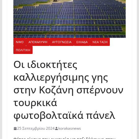
NWO
ΑΠΟΚΑΛΥΨΗ
ΑΥΤΟΓΝΩΣΙΑ
ΕΛΛΑΔΑ
ΝΕΑ ΤΑΞΗ
ΠΟΛΙΤΙΚΗ
Οι ιδιοκτήτες
καλλιεργήσιμης γης
στην Κοζάνη σπέρνουν
τουρκικά
φωτοβολταϊκά πάνελ
25 Σεπτεμβρίου 2024
korakasnews