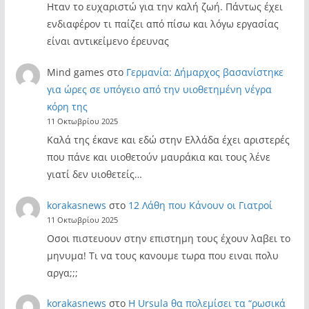
Ηταν το ευχαριστώ για την καλή ζωή. Πάντως έχει
ενδιαφέρον τι παίζει από πίσω και λόγω εργασίας
είναι αντικείμενο έρευνας
Mind games
στο
Γερμανία: Δήμαρχος βασανίστηκε
για ώρες σε υπόγειο από την υιοθετημένη νέγρα
κόρη της
11 Οκτωβρίου 2025
Καλά της έκανε και εδώ στην Ελλάδα έχει αριστερές
που πάνε και υιοθετούν μαυράκια και τους λένε
γιατί δεν υιοθετείς…
korakasnews
στο
12 Λάθη που Κάνουν οι Γιατροί
11 Οκτωβρίου 2025
Οσοι πιστευουν στην επιστημη τους έχουν λαβει το
μηνυμα! Τι να τους κανουμε τωρα που ειναι πολυ
αργα;;;
korakasnews
στο
Η Ursula θα πολεμίσει τα “ρωσικά