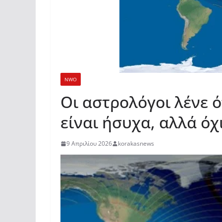
NWO
Οι αστρολόγοι λένε ό
είναι ήσυχα, αλλά όχ
9 Απριλίου 2026
korakasnews