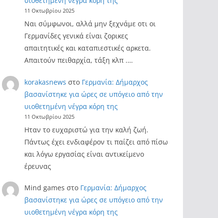
υιοθετημένη νέγρα κόρη της
11 Οκτωβρίου 2025
Ναι σύμφωνοι, αλλά μην ξεχνάμε οτι οι
Γερμανίδες γενικά είναι ζορικες
απαιτητικές και καταπιεστικές αρκετα.
Απαιτούν πειθαρχία, τάξη κλπ .…
korakasnews
στο
Γερμανία: Δήμαρχος
βασανίστηκε για ώρες σε υπόγειο από την
υιοθετημένη νέγρα κόρη της
11 Οκτωβρίου 2025
Ηταν το ευχαριστώ για την καλή ζωή.
Πάντως έχει ενδιαφέρον τι παίζει από πίσω
και λόγω εργασίας είναι αντικείμενο
έρευνας
Mind games
στο
Γερμανία: Δήμαρχος
βασανίστηκε για ώρες σε υπόγειο από την
υιοθετημένη νέγρα κόρη της