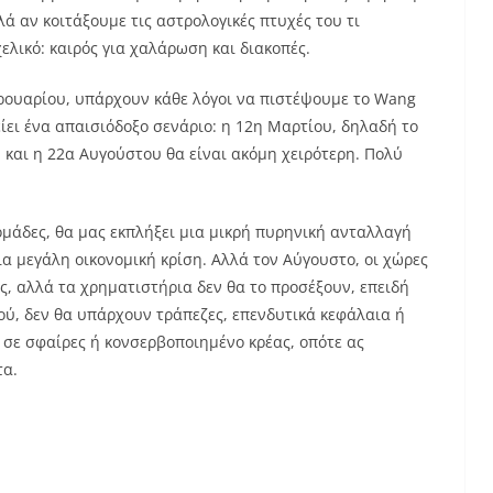
λά αν κοιτάξουμε τις αστρολογικές πτυχές του τι
ελικό: καιρός για χαλάρωση και διακοπές.
βρουαρίου, υπάρχουν κάθε λόγοι να πιστέψουμε το Wang
ίει ένα απαισιόδοξο σενάριο: η 12η Μαρτίου, δηλαδή το
, και η 22α Αυγούστου θα είναι ακόμη χειρότερη. Πολύ
δομάδες, θα μας εκπλήξει μια μικρή πυρηνική ανταλλαγή
α μεγάλη οικονομική κρίση. Αλλά τον Αύγουστο, οι χώρες
ς, αλλά τα χρηματιστήρια δεν θα το προσέξουν, επειδή
ού, δεν θα υπάρχουν τράπεζες, επενδυτικά κεφάλαια ή
 σε σφαίρες ή κονσερβοποιημένο κρέας, οπότε ας
τα.