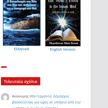
Ελληνικά
English Version
Τελευταία σχόλια
Ανώνυμος
στο
Γερμανία: Δήμαρχος
βασανίστηκε για ώρες σε υπόγειο από την