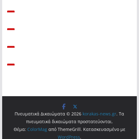
Πνευματικά Δικαιώματα © 2026
korakas-news.gr
. Τα
πνευματικά δικαιώματα προστατεύονται.
Θέμα:
ColorMag
από ThemeGrill. Κατασκευασμένο με
WordPress
.